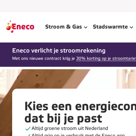
Home
Stroom & Gas
Stadswarmte
Eneco verlicht je stroomrekening
Met ons nieuwe contract krijg je
30% korting op je stroomtarie
Kies een energiecon
dat bij je past
Altijd groene stroom uit Nederland
Altijd grip op je verbruik met de Eneco app