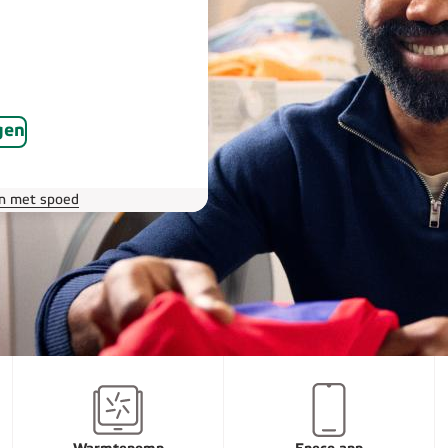
gen
an met spoed