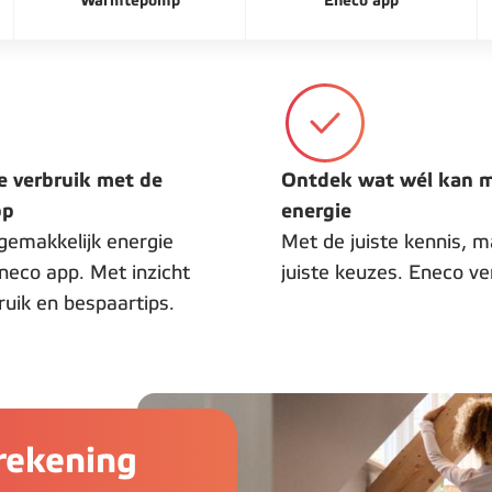
Warmtepomp
Eneco app
je verbruik met de
Ontdek wat wél kan 
pp
energie
gemakkelijk energie
Met de juiste kennis, m
neco app. Met inzicht
juiste keuzes. Eneco ver
bruik en bespaartips.
erekening