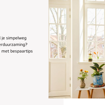
l je simpelweg
 verduurzaming?
eg met bespaartips