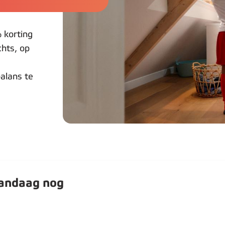
 korting
chts, op
balans te
vandaag nog