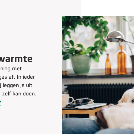
 warmte
oning met
s af. In ieder
 leggen je uit
 zelf kan doen.
e