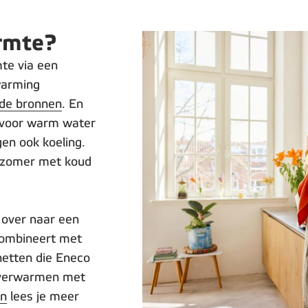
rmte?
te via een
warming
nde bronnen
. En
 voor warm water
en ook koeling.
e zomer met koud
 over naar een
 combineert met
netten die Eneco
 verwarmen met
an
lees je meer