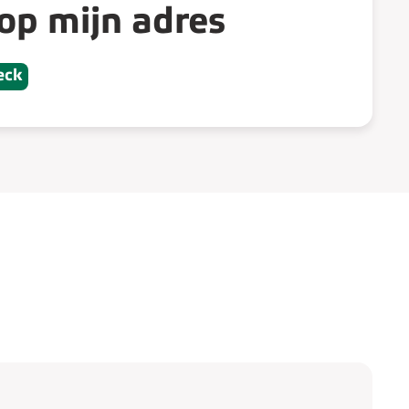
p mijn adres
eck