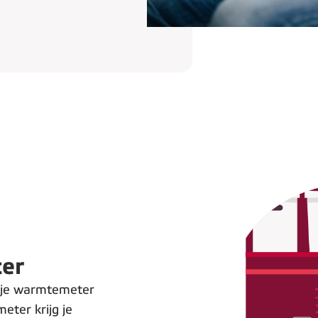
er
 je warmtemeter
ter krijg je