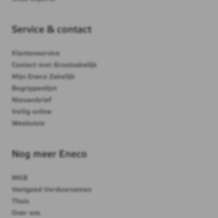
Service & contact
Klantenservice
Contact met Grootzakelijk
Mijn Eneco Zakelijk
Begrippenlijst
Nieuwsbrief
Veilig online
Weekvisie
Nog meer Eneco
MKB
Vastgoed Verduurzamen
Thuis
Over ons