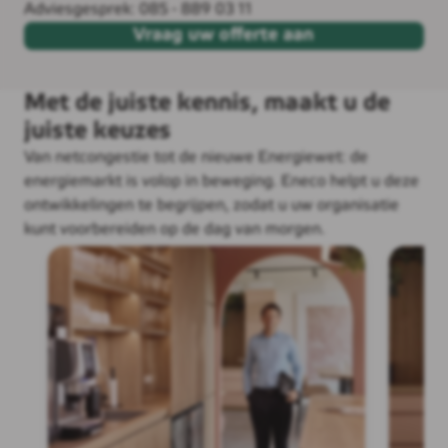
Adviesgesprek: 085 - 889 03 11
Vraag uw offerte aan
Met de juiste kennis, maakt u de
juiste keuzes
Van netcongestie tot de nieuwe Energiewet: de
energiemarkt is volop in beweging. Eneco helpt u deze
ontwikkelingen te begrijpen, zodat u uw organisatie
kunt voorbereiden op de dag van morgen.