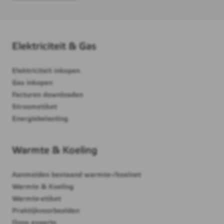
Elektriciteit & Gas
Elektriciteit inkopen
Gas inkopen
Facturen downloaden
Stroometiket
Energiebelasting
Warmte & Koeling
Aanmelden bestaand warmte-/koelnet
Warmte & Koeling
Warmte-etiket
Praktijkvoorbeelden
Onze experts