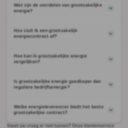
Wat zijn de voordelen van grootzakelijke
energie?
Hoe sluit ik een grootzakelijk
energiecontract af?
Hoe kan ik grootzakelijke energie
vergelijken?
Is grootzakelijke energie goedkoper dan
reguliere bedrijfsenergie?
Welke energieleverancier biedt het beste
grootzakelijke contract?
Staat uw vraag er niet tussen? Onze klantenservice