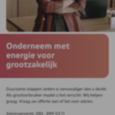
Onderneem met
energie voor
grootzakelijk
Duurzame stappen zetten is eenvoudiger dan u denkt.
Als grootverbruiker maakt u het verschil. Wij helpen
graag. Vraag uw offerte aan of bel voor advies.
Adviesgesprek: 085 - 889 03 11