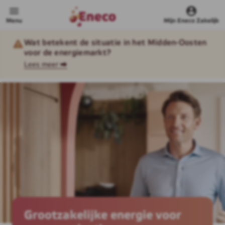
Menu
Mijn Eneco Zakelijk
Wat betekent de situatie in het Midden-Oosten
voor de energiemarkt?
Lees meer ⮕
Grootzakelijke energie voor