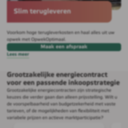
Slim terugleveren
Voorkom hoge terugleverkosten en haal alles uit uw
opwek met OpwekOptimaal.
Maak een afspraak
Lees meer
Grootzakelijke energiecontract
voor een passende inkoopstrategie
Grootzakelijke energiecontracten zijn strategische
keuzes die verder gaan dan alleen prijsstelling. Wilt u
de voorspelbaarheid van budgetzekerheid met vaste
tarieven, of de mogelijkheden van flexibiliteit met
variabele prijzen en actieve marktparticipatie?