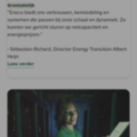
Grootzakelijk
“Eneco biedt ons vertrouwen, kennisdeling en
systemen die passen bij onze schaal en dynamiek. Zo
kunnen we gericht sturen op netcapaciteit en
energieprijzen."
- Sébastien Richard, Director Energy Transition Albert
Heijn
Lees verder