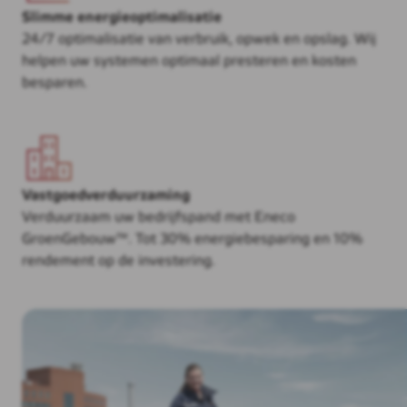
Slimme energieoptimalisatie
24/7 optimalisatie van verbruik, opwek en opslag. Wij
helpen uw systemen optimaal presteren en kosten
besparen.
Vastgoedverduurzaming
Verduurzaam uw bedrijfspand met Eneco
GroenGebouw™. Tot 30% energiebesparing en 10%
rendement op de investering.