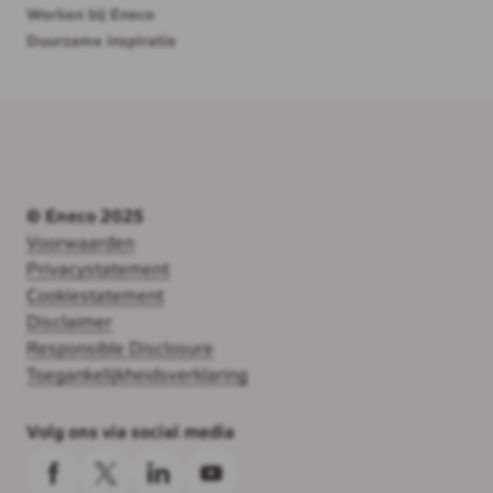
Werken bij Eneco
Duurzame inspiratie
© Eneco 2025
Voorwaarden
Privacystatement
Cookiestatement
Disclaimer
Responsible Disclosure
Toegankelijkheidsverklaring
Volg ons via social media