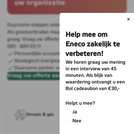
uw organisatie
Duurzame stappen zetten is eenvoudiger dan u denkt.
Als grootverbruiker maakt u het verschil. Wij helpen
graag. Vraag uw offerte aan of bel voor advies:
085 - 889 03 11
Persoonlijke accountmanager
Strategisch energieadvies
Duurzame partner voor de lange termijn
Vraag uw offerte aan
Stroom & gas