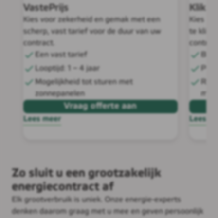
VastePrijs
KlikPri
Kies voor zekerheid en gemak met een
Kies zel
scherp, vast tarief voor de duur van uw
te klikk
contract.
control
Een vast tarief
Bepa
Looptijd: 1 – 4 jaar
Prof
Mogelijkheid tot sturen met
Risi
zonnepanelen
mom
Vraag offerte aan
Lees meer
Lees m
Zo sluit u een grootzakelijk
energiecontract af
Elk grootverbruik is uniek. Onze energie-experts
denken daarom graag met u mee en geven persoonlijk