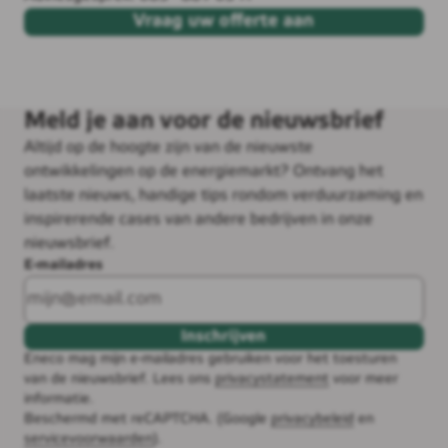
Vraag uw offerte aan
Meld je aan voor de nieuwsbrief
Altijd op de hoogte zijn van de nieuwste
ontwikkelingen op de energiemarkt? Ontvang het
laatste nieuws, handige tips rondom verduurzaming en
inspirerende cases van andere bedrijven in onze
nieuwsbrief.
E-mailadres
Inschrijven
Eneco mag mijn e-mailadres gebruiken voor het toesturen
van de nieuwsbrief. Lees ons
privacystatement
voor meer
informatie.
Beschermd met reCAPTCHA. (Google
privacybeleid
en
servicevoorwaarden
).