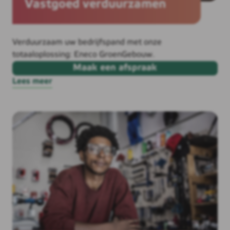
Vastgoed verduurzamen
Verduurzaam uw bedrijfspand met onze
totaaloplossing: Eneco GroenGebouw.
Maak een afspraak
Lees meer