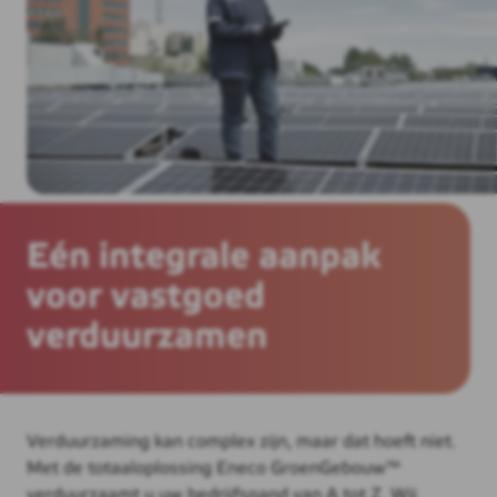
Eén integrale aanpak
voor vastgoed
verduurzamen
Verduurzaming kan complex zijn, maar dat hoeft niet.
Met de totaaloplossing Eneco GroenGebouw™
verduurzaamt u uw bedrijfspand van A tot Z. Wij