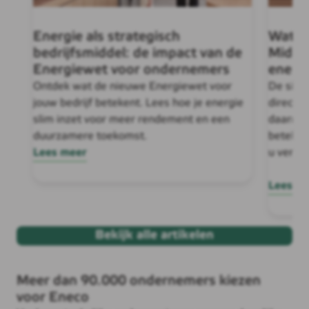
Wat be
Energie als strategisch
Midde
bedrijfsmiddel: de impact van de
energi
Energiewet voor ondernemers
De situ
Ontdek wat de nieuwe Energiewet voor
directe
jouw bedrijf betekent. Lees hoe je energie
daarmee
slim inzet voor meer rendement en een
beteken
duurzamere toekomst.
u verwa
Lees meer
Lees m
Bekijk alle artikelen
Meer dan 90.000 ondernemers kiezen
voor Eneco