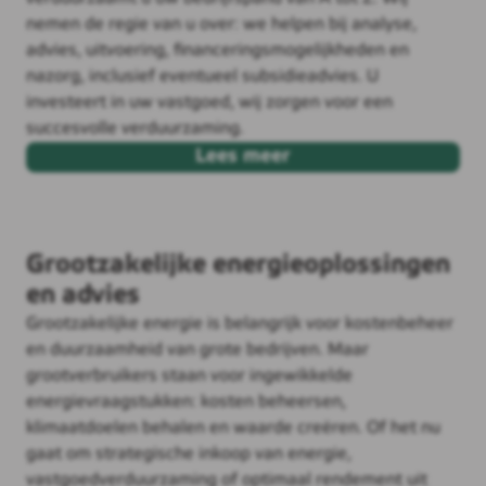
nemen de regie van u over: we helpen bij analyse,
advies, uitvoering, financeringsmogelijkheden en
nazorg, inclusief eventueel subsidieadvies. U
investeert in uw vastgoed, wij zorgen voor een
succesvolle verduurzaming.
Lees meer
Grootzakelijke energieoplossingen
en advies
Grootzakelijke energie is belangrijk voor kostenbeheer
en duurzaamheid van grote bedrijven. Maar
grootverbruikers staan voor ingewikkelde
energievraagstukken: kosten beheersen,
klimaatdoelen behalen en waarde creëren. Of het nu
gaat om strategische inkoop van energie,
vastgoedverduurzaming of optimaal rendement uit