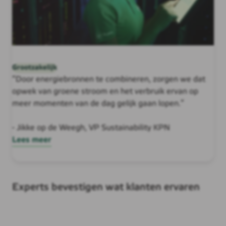
Grootzakelijk
“Door energiebronnen te combineren, zorgen we dat
opwek van groene stroom en het verbruik ervan op
meer momenten van de dag gelijk gaan lopen.”
- Jikke op de Weegh, VP Sustainability KPN
Lees meer
Experts bevestigen wat klanten ervaren