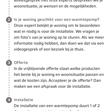
adviesgesprek met onze experts bespreken we je
woonsituatie, je wensen en de mogelijkheden.
Stap 2 van de 4:
Is je woning geschikt voor een warmtepomp?
2
Onze expert bekijkt je woning om te beoordelen
wat er nodig is voor de installatie. We vragen je
om foto’s van je woning op te sturen. Als we meer
informatie nodig hebben, dan doen we dat via een
videogesprek of een bezoek bij je thuis.
Stap 3 van de 4:
Offerte
3
In de vrijblijvende offerte staat welke producten
het beste bij je woning en woonsituatie passen en
wat de kosten zijn. Accepteer je de offerte? Dan
maken we een afspraak voor de installatie.
Stap 4 van de 4:
Installatie
4
De installatie van een warmtepomp duurt 1 of 2