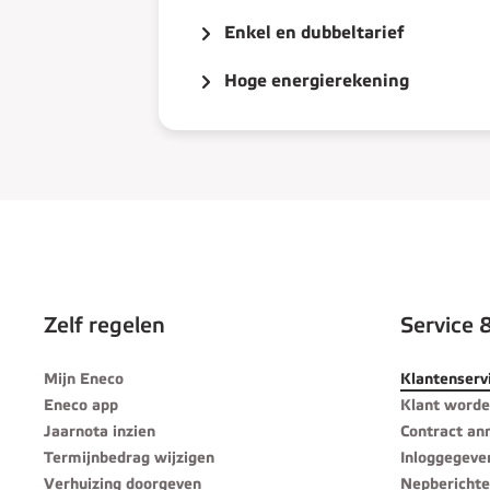
Enkel en dubbeltarief
Hoge energierekening
Zelf regelen
Service 
Mijn Eneco
Klantenserv
Eneco app
Klant word
Jaarnota inzien
Contract an
Termijnbedrag wijzigen
Inloggegeve
Verhuizing doorgeven
Nepberichte