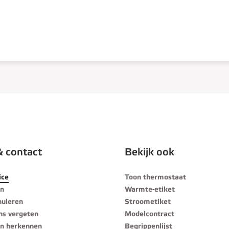
& contact
Bekijk ook
ice
Toon thermostaat
en
Warmte-etiket
nuleren
Stroometiket
ns vergeten
Modelcontract
n herkennen
Begrippenlijst