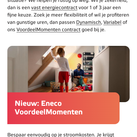
situatie? We helpen je rustig op weg. Wil je zekerheid,
dan is een
vast energiecontract
voor 1 of 3 jaar een
fijne keuze. Zoek je meer flexibiliteit of wil je profiteren
van gunstige uren, dan passen
Dynamisch
,
Variabel
of
ons
VoordeelMomenten contract
goed bij je.
Nieuw: Eneco
VoordeelMomenten
Bespaar eenvoudig op je stroomkosten. Je krijgt