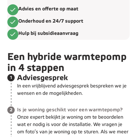
Advies en offerte op maat
Onderhoud en 24/7 support
Hulp bij subsidieaanvraag
Een hybride warmtepomp
in 4 stappen
Stap 1 van de 4:
Adviesgesprek
1
In een vrijblijvend adviesgesprek bespreken we je
wensen en de mogelijkheden.
Stap 2 van de 4:
Is je woning geschikt voor een warmtepomp?
2
Onze expert bekijkt je woning om te beoordelen
wat er nodig is voor de installatie. We vragen je
om foto’s van je woning op te sturen. Als we meer