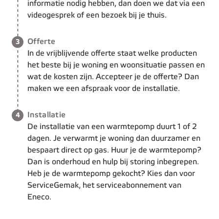
informatie nodig hebben, dan doen we dat via een
videogesprek of een bezoek bij je thuis.
Stap 3 van de 4:
Offerte
3
In de vrijblijvende offerte staat welke producten
het beste bij je woning en woonsituatie passen en
wat de kosten zijn. Accepteer je de offerte? Dan
maken we een afspraak voor de installatie.
Stap 4 van de 4:
Installatie
4
De installatie van een warmtepomp duurt 1 of 2
dagen. Je verwarmt je woning dan duurzamer en
bespaart direct op gas. Huur je de warmtepomp?
Dan is onderhoud en hulp bij storing inbegrepen.
Heb je de warmtepomp gekocht? Kies dan voor
ServiceGemak, het serviceabonnement van
Eneco.