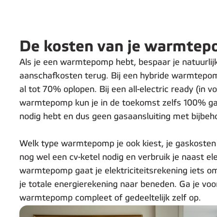
De kosten van je warmtep
Als je een warmtepomp hebt, bespaar je natuurlijk
aanschafkosten terug. Bij een hybride warmtepom
al tot 70% oplopen. Bij een all-electric ready (in v
warmtepomp kun je in de toekomst zelfs 100% gas
nodig hebt en dus geen gasaansluiting met bijbeh
Welk type warmtepomp je ook kiest, je gaskoste
nog wel een cv-ketel nodig en verbruik je naast ele
warmtepomp gaat je elektriciteitsrekening iets o
je totale energierekening naar beneden. Ga je v
warmtepomp compleet of gedeeltelijk zelf op.