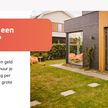
k een
?
en geld
huur je
g per
 grote