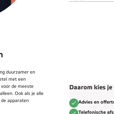
n
ing duurzamer en
ketel met een
 voor de meeste
Daarom kies je
leen. Ook als je alle
n de apparaten
Advies en offer
Telefonische af