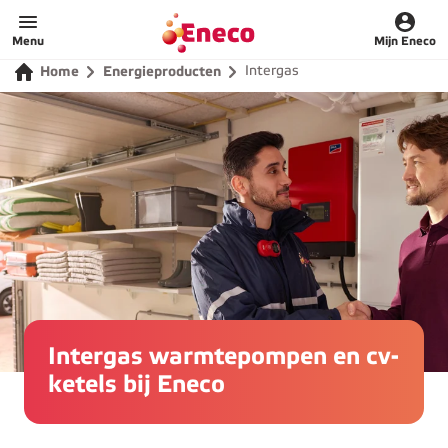
Home
Menu
Mijn Eneco
Intergas
Home
Energieproducten
Intergas warmtepompen en cv-
ketels bij Eneco