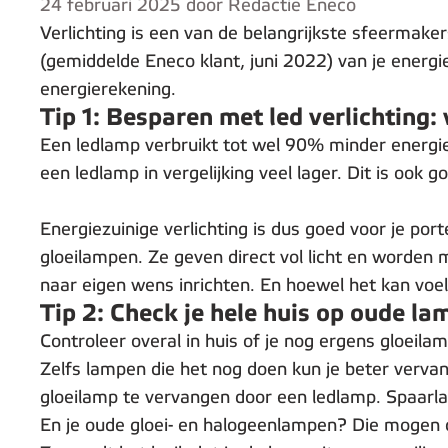
24 februari 2025 door Redactie Eneco
Verlichting is een van de belangrijkste sfeermaker
(gemiddelde Eneco klant, juni 2022) van je energi
energierekening.
Tip 1: Besparen met led verlichting: 
Een ledlamp verbruikt tot wel 90% minder energie d
een ledlamp in vergelijking veel lager. Dit is ook 
Energiezuinige verlichting is dus goed voor je p
gloeilampen. Ze geven direct vol licht en worden 
naar eigen wens inrichten. En hoewel het kan voele
Tip 2: Check je hele huis op oude l
Controleer overal in huis of je nog ergens gloei
Zelfs lampen die het nog doen kun je beter vervan
gloeilamp te vervangen door een ledlamp. Spaarlam
En je oude gloei- en halogeenlampen? Die mogen de