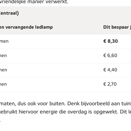
uvriendelijke manier verwerkt.
Centraal)
en vervangende ledlamp
Dit bespaar 
umen
€ 8,30
men
€ 6,60
men
€ 4,40
men
€ 2,70
n maten, dus ook voor buiten. Denk bijvoorbeeld aan tui
bruikt hiervoor energie die overdag is opgewekt. Dit l
.