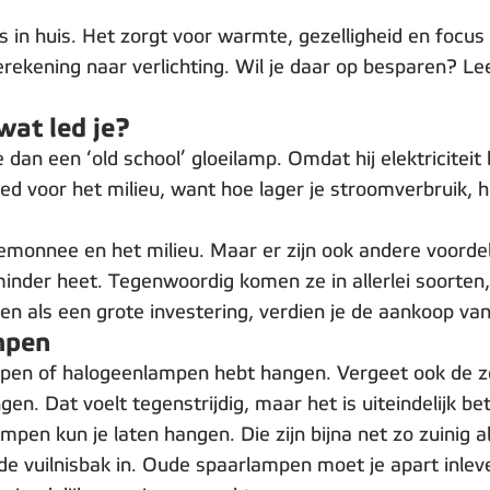
s in huis. Het zorgt voor warmte, gezelligheid en focus
erekening naar verlichting. Wil je daar op besparen? Le
wat led je?
an een ‘old school’ gloeilamp. Omdat hij elektriciteit 
goed voor het milieu, want hoe lager je stroomverbruik, h
ortemonnee en het milieu. Maar er zijn ook andere voor
minder heet. Tegenwoordig komen ze in allerlei soorten
n als een grote investering, verdien je de aankoop van 
ampen
lampen of halogeenlampen hebt hangen. Vergeet ook de z
gen. Dat voelt tegenstrijdig, maar het is uiteindelijk 
pen kun je laten hangen. Die zijn bijna net zo zuinig a
 vuilnisbak in. Oude spaarlampen moet je apart inlever