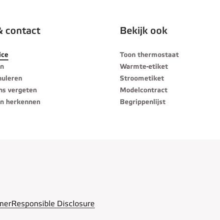
& contact
Bekijk ook
ice
Toon thermostaat
en
Warmte-etiket
nuleren
Stroometiket
ns vergeten
Modelcontract
n herkennen
Begrippenlijst
mer
Responsible Disclosure