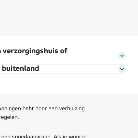
n verzorgingshuis of
Ik verhu
t buitenland
Ik verhui
ing
e woningen hebt door een verhuizing.
regelen.
 een spoedaanvraag. Als je woning