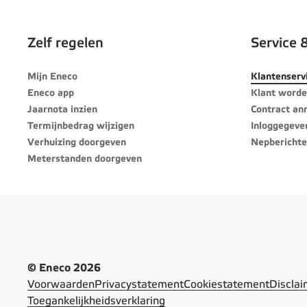
Zelf regelen
Service 
Mijn Eneco
Klantenserv
Eneco app
Klant word
Jaarnota inzien
Contract an
Termijnbedrag wijzigen
Inloggegeve
Verhuizing doorgeven
Nepberichte
Meterstanden doorgeven
© Eneco 2026
Voorwaarden
Privacystatement
Cookiestatement
Disclai
Toegankelijkheidsverklaring