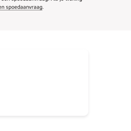
en spoedaanvraag
.