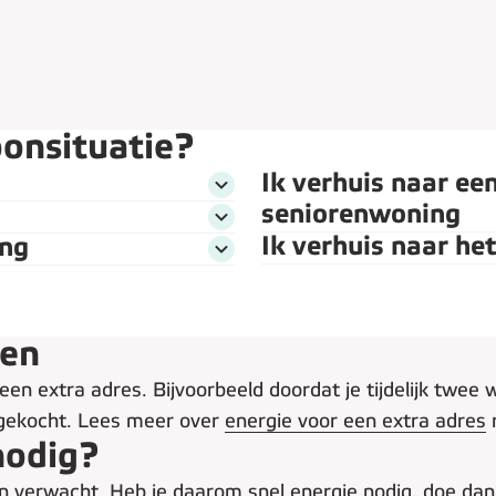
oonsituatie?
Ik ga scheiden
Ik verhuis naar ee
seniorenwoning
Ik ga trouwen of samenwonen
Ik verhuis naar he
ing
Ik verhuis naar een nieuwbouwwon
ven
) een extra adres. Bijvoorbeeld doordat je tijdelijk twe
 gekocht. Lees meer over
energie voor een extra adres
nodig?
n verwacht. Heb je daarom snel energie nodig, doe dan