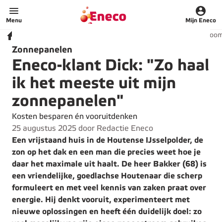
Home
Menu
Mijn Eneco
Zonnestroom
Home
Inspiratie
Verduurzamen woning
Zonnepanelen
Eneco-klant Dick: "Zo haal
ik het meeste uit mijn
zonnepanelen"
Kosten besparen én vooruitdenken
25 augustus 2025 door Redactie Eneco
Een vrijstaand huis in de Houtense IJsselpolder, de
zon op het dak en een man die precies weet hoe je
daar het maximale uit haalt. De heer Bakker (68) is
een vriendelijke, goedlachse Houtenaar die scherp
formuleert en met veel kennis van zaken praat over
energie. Hij denkt vooruit, experimenteert met
nieuwe oplossingen en heeft één duidelijk doel: zo