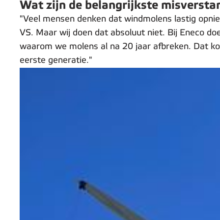
Wat zijn de belangrijkste misverst
"Veel mensen denken dat windmolens lastig opnieu
VS. Maar wij doen dat absoluut niet. Bij Eneco d
waarom we molens al na 20 jaar afbreken. Dat komt
eerste generatie."