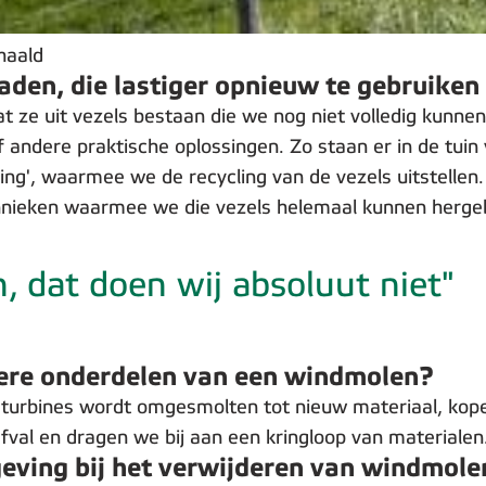
haald
den, die lastiger opnieuw te gebruiken 
t ze uit vezels bestaan die we nog niet volledig kunn
of andere praktische oplossingen. Zo staan er in de tu
ing', waarmee we de recycling van de vezels uitstellen
echnieken waarmee we die vezels helemaal kunnen herge
 dat doen wij absoluut niet"
dere onderdelen van een windmolen?
 de turbines wordt omgesmolten tot nieuw materiaal, ko
val en dragen we bij aan een kringloop van materialen
ving bij het verwijderen van windmole