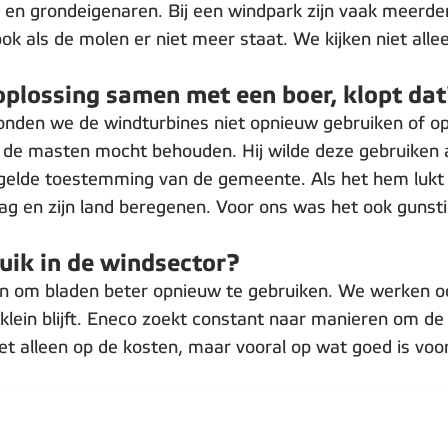
en grondeigenaren. Bij een windpark zijn vaak meerd
 ook als de molen er niet meer staat. We kijken niet al
oplossing samen met een boer, klopt da
 konden we de windturbines niet opnieuw gebruiken of o
n de masten mocht behouden. Hij wilde deze gebruiken a
regelde toestemming van de gemeente. Als het hem lukt
lag en zijn land beregenen. Voor ons was het ook gunst
uik in de windsector?
n om bladen beter opnieuw te gebruiken. We werken oo
klein blijft. Eneco zoekt constant naar manieren om d
et alleen op de kosten, maar vooral op wat goed is voo