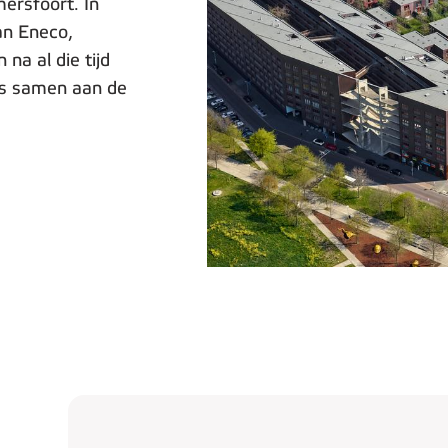
ersfoort. In
an Eneco,
 na al die tijd
ds samen aan de