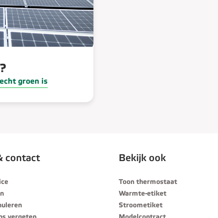
l?
echt groen is
& contact
Bekijk ook
ice
Toon thermostaat
en
Warmte-etiket
nuleren
Stroometiket
ns vergeten
Modelcontract