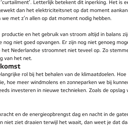
urtailment’. Letterlijk betekent dit inperking. Het is ee
ewekt dan het elektriciteitsnet op dat moment aankan
 we met z’n allen op dat moment nodig hebben.
roductie en het gebruik van stroom altijd in balans zi
e nog niet goed opvangen. Er zijn nog niet genoeg mogel
k op het Nederlandse stroomnet niet teveel op. Zo stem
ng van het net.
ekomst
langrijke rol bij het behalen van de klimaatdoelen. H
gie, hoe meer windmolens en zonneparken we bij kunnen
ds investeren in nieuwe technieken. Zoals de opslag van
acht en de energieopbrengst dag en nacht in de gate
 niet ziet draaien terwijl het waait, dan weet je dat d