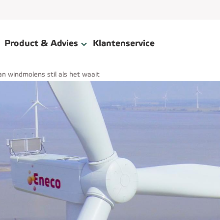
Product & Advies
Klantenservice
 windmolens stil als het waait