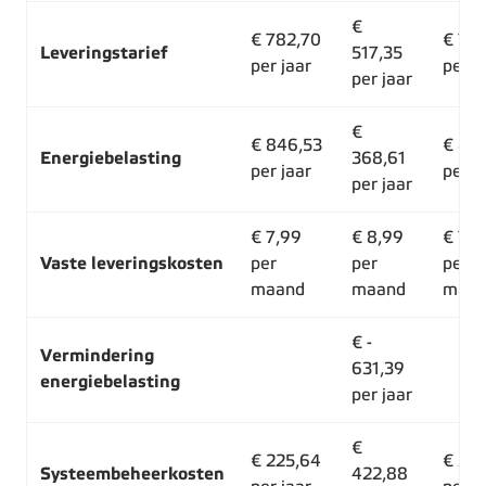
€
€ 782,70
€ 78
Leveringstarief
517,35
per jaar
per j
per jaar
€
€ 846,53
€ 83
Energiebelasting
368,61
per jaar
per j
per jaar
€ 7,99
€ 8,99
€ 7,9
Vaste leveringskosten
per
per
per
maand
maand
maan
€ -
Vermindering
631,39
energiebelasting
per jaar
€
€ 225,64
€ 25
Systeembeheerkosten
422,88