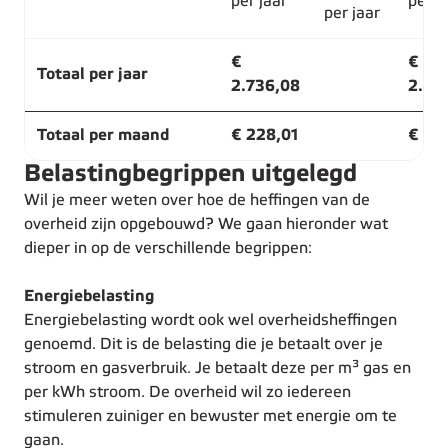
per jaar
per j
per jaar
€
€
Totaal per jaar
2.736,08
2.78
Totaal per maand
€ 228,01
€ 232
Belastingbegrippen uitgelegd
Wil je meer weten over hoe de heffingen van de
overheid zijn opgebouwd? We gaan hieronder wat
dieper in op de verschillende begrippen:
Energiebelasting
Energiebelasting wordt ook wel overheidsheffingen
genoemd. Dit is de belasting die je betaalt over je
stroom en gasverbruik. Je betaalt deze per m³ gas en
per kWh stroom. De overheid wil zo iedereen
stimuleren zuiniger en bewuster met energie om te
gaan.