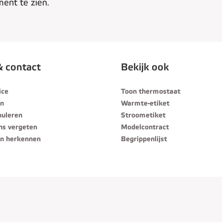
ment te zien.
& contact
Bekijk ook
ice
Toon thermostaat
en
Warmte-etiket
nuleren
Stroometiket
ns vergeten
Modelcontract
n herkennen
Begrippenlijst