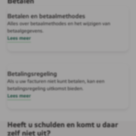
Betalen
Betalen en betaalmethodes
Alles over betaalmethodes en het wijzigen van
betaalgegevens.
Lees meer
Betalingsregeling
Als u uw facturen niet kunt betalen, kan een
betalingsregeling uitkomst bieden.
Lees meer
Heeft u schulden en komt u daar
zelf niet uit?