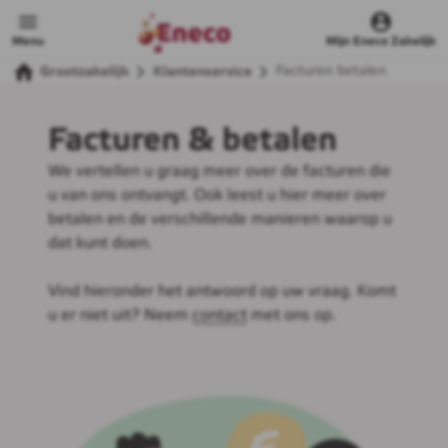
Menu
Mijn Eneco Zakelijk
Facturen betalen
Grootzakelijk
Klantenservice
Facturen & betalen
We vertellen u graag meer over de facturen die
u van ons ontvangt. Ook leest u hier meer over
betalen en de verschillende manieren waarop u
dat kunt doen.
Vind hieronder het antwoord op uw vraag. Komt
u er niet uit? Neem
contact
met ons op.