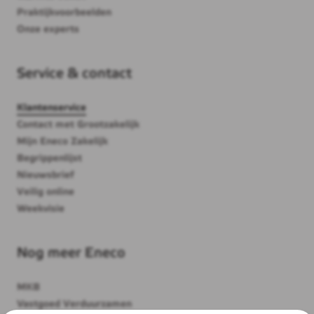
Praktijkvoorbeelden
Onze experts
Service & contact
Klantenservice
Contact met Grootzakelijk
Mijn Eneco Zakelijk
Begrippenlijst
Nieuwsbrief
Veilig online
Weekvisie
Nog meer Eneco
MKB
Vastgoed Verduurzamen