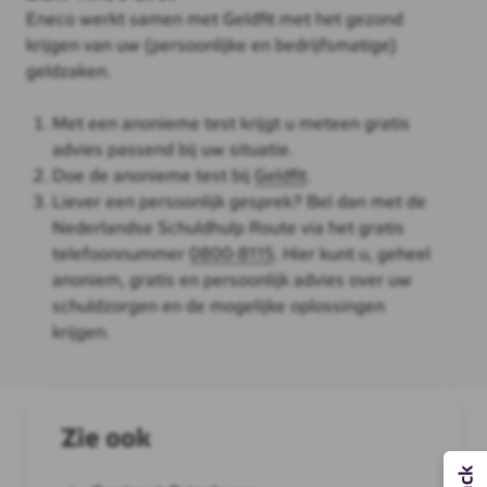
Eneco werkt samen met Geldfit met het gezond
krijgen van uw (persoonlijke en bedrijfsmatige)
geldzaken.
Met een anonieme test krijgt u meteen gratis
advies passend bij uw situatie.
Doe de anonieme test bij
Geldfit
.
Liever een persoonlijk gesprek? Bel dan met de
Nederlandse Schuldhulp Route via het gratis
telefoonnummer
0800-8115
. Hier kunt u, geheel
anoniem, gratis en persoonlijk advies over uw
schuldzorgen en de mogelijke oplossingen
krijgen.
Zie ook