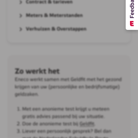
Contract & tarieven
Meters & Meterstanden
Verhuizen & Overstappen
Zo werkt het
Eneco werkt samen met Geldfit met het gezond
krijgen van uw (persoonlijke en bedrijfsmatige)
geldzaken.
Met een anonieme test krijgt u meteen
gratis advies passend bij uw situatie.
Doe de anonieme test bij
Geldfit
.
Liever een persoonlijk gesprek? Bel dan