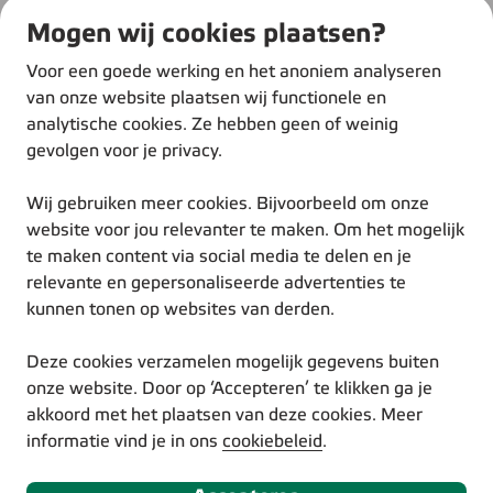
Thuis
Mogen wij cookies plaatsen?
Over ons
Werken bij Eneco
Voor een goede werking en het anoniem analyseren
Duurzame inspiratie
van onze website plaatsen wij functionele en
analytische cookies. Ze hebben geen of weinig
gevolgen voor je privacy.
Wij gebruiken meer cookies. Bijvoorbeeld om onze
website voor jou relevanter te maken. Om het mogelijk
te maken content via social media te delen en je
© Eneco 2025
relevante en gepersonaliseerde advertenties te
Voorwaarden
kunnen tonen op websites van derden.
Privacystatement
Cookiestatement
Deze cookies verzamelen mogelijk gegevens buiten
Disclaimer
onze website. Door op ‘Accepteren’ te klikken ga je
Responsible Disclosure
akkoord met het plaatsen van deze cookies. Meer
Toegankelijkheidsverklaring
informatie vind je in ons
cookiebeleid
.
Volg ons via social media