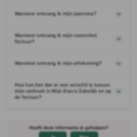
Wanneer ontvang ik mijn jaarnota?
Wanneer ontvang ik mijn voorschot
factuur?
Wanneer ontvang ik mijn afrekening?
Hoe kan het dat er een verschil is tussen
mijn verbruik in Mijn Eneco Zakelijk en op
de factuur?