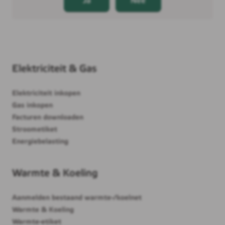
Elektriciteit & Gas
Elektriciteit inkopen
Gas inkopen
Facturen downloaden
Stroometiket
Energiebelasting
Warmte & Koeling
Aanmelden bestaand warmte-/koelnet
Warmte & Koeling
Warmte-etiket