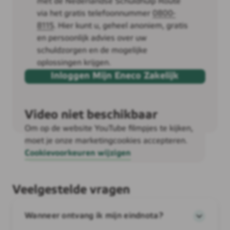
met de Nederlandse Schuldhulp Route
via het gratis telefoonnummer
0800-
8115
. Hier kunt u, geheel anoniem, gratis
en persoonlijk advies over uw
schuldzorgen en de mogelijke
oplossingen krijgen.
Inloggen Mijn Eneco Zakelijk
Video niet beschikbaar
Om op de website YouTube filmpjes te kijken,
moet je onze marketingcookies accepteren.
Cookievoorkeuren wijzigen
Veelgestelde vragen
Wanneer ontvang ik mijn eindnota?