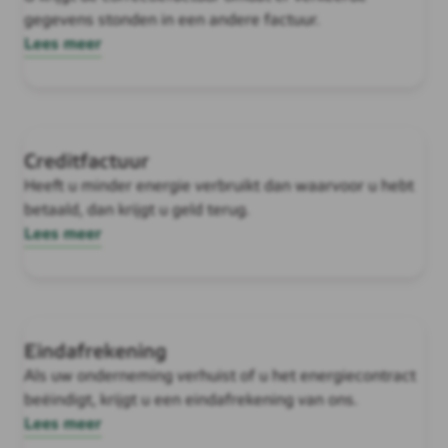
gegevens stonden in een andere factuur.
Lees meer
Creditfactuur
Heeft u minder energie verbruikt dan waarvoor u hebt
betaald, dan krijgt u geld terug.
Lees meer
Eindafrekening
Als uw onderneming verhuist of u het energiecontract
beëindigt, krijgt u een eindafrekening van ons.
Lees meer