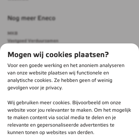
Nog meer Eneco
MKB
Vastgoed Verduurzamen
Thuis
Mogen wij cookies plaatsen?
Over ons
Werken bij Eneco
Voor een goede werking en het anoniem analyseren
Duurzame inspiratie
van onze website plaatsen wij functionele en
analytische cookies. Ze hebben geen of weinig
gevolgen voor je privacy.
Wij gebruiken meer cookies. Bijvoorbeeld om onze
website voor jou relevanter te maken. Om het mogelijk
te maken content via social media te delen en je
© Eneco 2025
relevante en gepersonaliseerde advertenties te
Voorwaarden
kunnen tonen op websites van derden.
Privacystatement