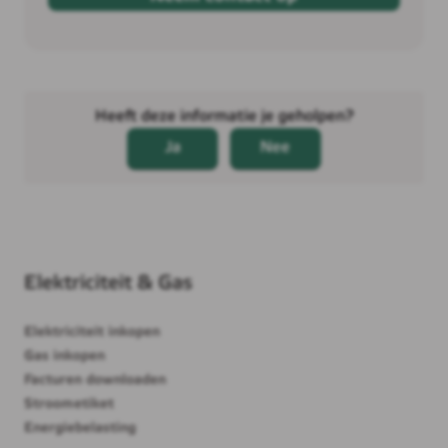
Elektriciteit & Gas
Elektriciteit inkopen
Gas inkopen
Facturen downloaden
Stroometiket
Energiebelasting