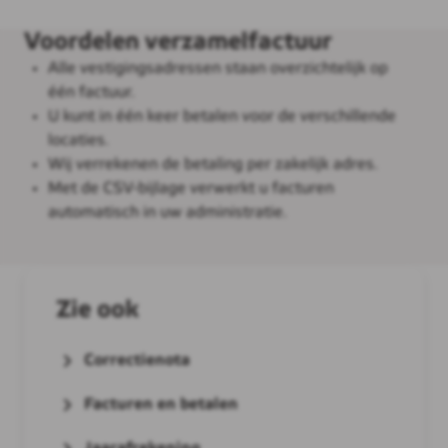
Voordelen verzamelfactuur
Alle vestigingsadressen staan overzichtelijk op
één factuur.
U kunt in één keer betalen voor de verschillende
locaties.
Wij verrekenen de betaling per zakelijk adres.
Met de CSV-bijlage verwerkt u facturen
automatisch in uw administratie.
Zie ook
Correctienota
Facturen en betalen