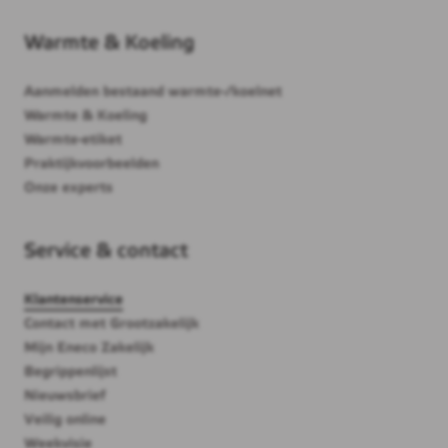
Warmte & Koeling
Aanmelden bestaand warmte-/koelnet
Warmte & Koeling
Warmte-etiket
Praktijkvoorbeelden
Onze experts
Service & contact
Klantenservice
Contact met Grootzakelijk
Mijn Eneco Zakelijk
Begrippenlijst
Nieuwsbrief
Veilig online
Weekvisie