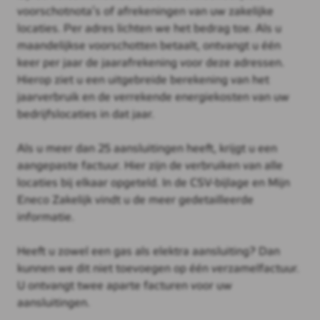
voorschotnota’s of afrekeningen van uw zakelijke
locaties. Per adres lichten we het bedrag toe. Als u
maandelijkse voorschotten betaalt, ontvangt u één
keer per jaar de jaarafrekening voor deze adressen.
Hierop ziet u een uitgebreide berekening van het
jaarverbruik en de verrekende energiekosten van uw
bedrijfslocaties in dat jaar.
Als u meer dan 25 aansluitingen heeft, krijgt u een
aangepaste factuur. Hier zijn de verbruiken van alle
locaties bij elkaar opgeteld. In de CSV-bijlage en Mijn
Eneco Zakelijk vindt u de meer gedetailleerde
informatie.
Heeft u zowel een gas als elektra aansluiting? Dan
kunnen we dit niet toevoegen op één verzamelfactuur.
U ontvangt twee aparte facturen voor uw
aansluitingen.