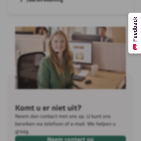
Jaarafrekening
Komt u er niet uit?
Neem dan contact met ons op. U kunt ons
bereiken via telefoon of e-mail. We helpen u
graag.
Neem contact op