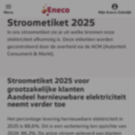
Menu
Mijn Eneco Zakelijk
Stroometiket 2025
In ons stroometiket zie je uit welke bronnen onze
elektriciteit afkomstig is. Deze etiketten worden
gecontroleerd door de overheid via de ACM (Autoriteit
Consument & Markt).
Stroometiket 2025 voor
grootzakelijke klanten
Aandeel hernieuwbare elektriciteit
neemt verder toe
Het percentage levering hernieuwbare elektriciteit in
2025 is 88,6%. Dit is een verbetering ten opzichte van
2024: 86,2%. De grijze stroom geleverd aan klanten