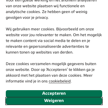
Voor een goede werking en het anoniem analyseren
Duurzame inspiratie
van onze website plaatsen wij functionele en
analytische cookies. Ze hebben geen of weinig
gevolgen voor je privacy.
Wij gebruiken meer cookies. Bijvoorbeeld om onze
website voor jou relevanter te maken. Om het mogelijk
te maken content via social media te delen en je
© Eneco 2025
relevante en gepersonaliseerde advertenties te
Voorwaarden
kunnen tonen op websites van derden.
Privacystatement
Cookiestatement
Deze cookies verzamelen mogelijk gegevens buiten
Disclaimer
onze website. Door op ‘Accepteren’ te klikken ga je
Responsible Disclosure
akkoord met het plaatsen van deze cookies. Meer
Toegankelijkheidsverklaring
informatie vind je in ons
cookiebeleid
.
Volg ons via social media
Accepteren
Weigeren