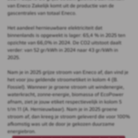
van Eneco Zakelijk komt uit de productie van de
gascentrales van totaal Eneco.
Het aandeel hernieuwbare elektriciteit dat
binnenlands is opgewekt is lager: 65,4 % in 2025 ten
opzichte van 66,0% in 2024. De CO2 uitstoot daalt
verder: van 52 gr/kWh in 2024 naar 43 gr/kWh in
2025.
Nam je in 2025 grijze stroom van Eneco af, dan vind je
het voor jou geldende stroometiket in kolom 4 (B.
Fossiel). Wanneer je groene stroom uit windenergie,
waterkracht, zonne-energie, biomassa of EcoPower
afnam, ziet je jouw etiket respectievelijk in kolom 5
t/m 11 (A. Hernieuwbaar). Nam je in 2025 groene
stroom af, dan kreeg je stroom geleverd die voor 100%
afkomstig was uit de door je gekozen duurzame
energiebron.