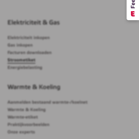
Elektriciteit & Gas
Elektriciteit inkopen
Gas inkopen
Facturen downloaden
Stroometiket
Energiebelasting
Warmte & Koeling
Aanmelden bestaand warmte-/koelnet
Warmte & Koeling
Warmte-etiket
Praktijkvoorbeelden
Onze experts