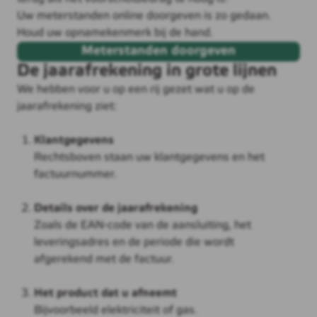
Uw meterstanden online doorgeven is zo gedaan.
Houd uw opnamekenmerk bij de hand.
Meterstanden doorgeven
De jaarafrekening in grote lijnen
We hebben voor u op een rij gezet wat u op de
jaarafrekening ziet:
Klantgegevens
Rechtsboven staan uw klantgegevens en het
factuurnummer.
Details over de jaarafrekening
Zoals de EAN-code van de aansluiting, het
leveringsadres en de periode die wordt
afgerekend met de factuur.
Het product dat u afneemt
Bijvoorbeeld elektriciteit of gas.