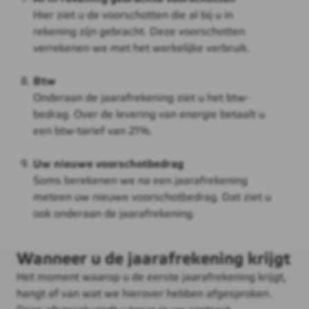
Hier ziet u de voorschotten die al bij u in
rekening zijn gebracht. Deze voorschotten
verrekenen we met het werkelijke verbruik.
Btw
Onderaan de jaarafrekening ziet u het btw-
bedrag. Over de levering van energie betaalt u
een btw-tarief van 21%.
Uw nieuwe voorschotbedrag
Soms berekenen we na een jaarafrekening
meteen uw nieuwe voorschotbedrag. Dat ziet u
ook onderaan de jaarafrekening.
Wanneer u de jaarafrekening krijgt
Het moment waarop u de eerste jaarafrekening krijgt,
hangt af van wat we hierover hebben afgesproken.