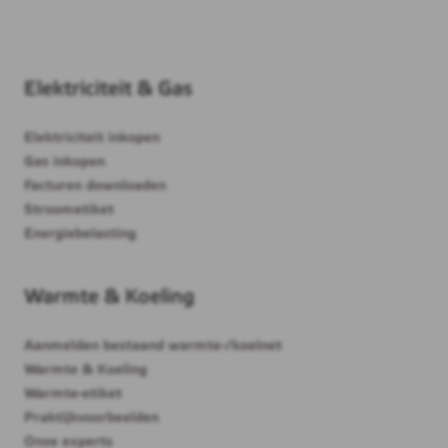
Elektriciteit & Gas
Elektriciteit inkopen
Gas inkopen
Facturen downloaden
Stroometiket
Energiebelasting
Warmte & Koeling
Aanmelden bestaand warmte-/koelnet
Warmte & Koeling
Warmte-etiket
Praktijkvoorbeelden
Onze experts