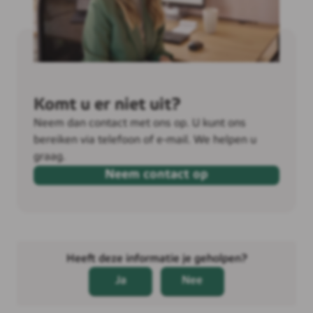
Komt u er niet uit?
Neem dan contact met ons op. U kunt ons
bereiken via telefoon of e-mail. We helpen u
graag.
Neem contact op