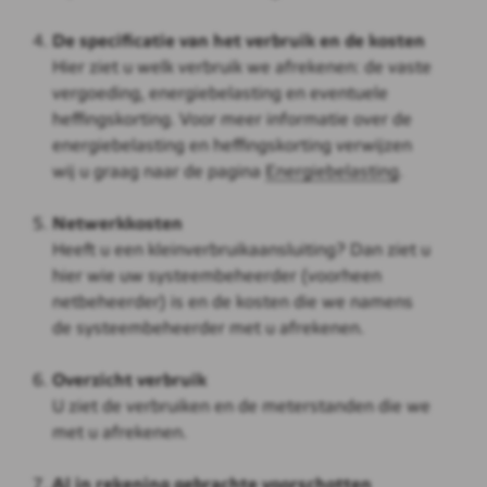
De specificatie van het verbruik en de kosten
Hier ziet u welk verbruik we afrekenen: de vaste
vergoeding, energiebelasting en eventuele
heffingskorting. Voor meer informatie over de
energiebelasting en heffingskorting verwijzen
wij u graag naar de pagina
Energiebelasting
.
Netwerkkosten
Heeft u een kleinverbruikaansluiting? Dan ziet u
hier wie uw systeembeheerder (voorheen
netbeheerder) is en de kosten die we namens
de systeembeheerder met u afrekenen.
Overzicht verbruik
U ziet de verbruiken en de meterstanden die we
met u afrekenen.
Al in rekening gebrachte voorschotten