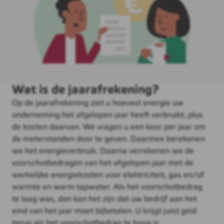
Wat is de jaarafrekening?
Op de jaarafrekening ziet u hoeveel energie uw
onderneming het afgelopen jaar heeft verbruikt, plus
de kosten daarvan. We vragen u een keer per jaar om
de meterstanden door te geven. Daarmee berekenen
we het energieverbruik. Daarna verrekenen we de
voorschotbedragen van het afgelopen jaar met de
werkelijke energiekosten voor elektriciteit, gas en/of
warmte en warm tapwater. Als het voorschotbedrag
te laag was, dan kan het zijn dat uw bedrijf aan het
eind van het jaar moet bijbetalen. U krijgt juist geld
terug als het voorschotbedrag te hoog is.