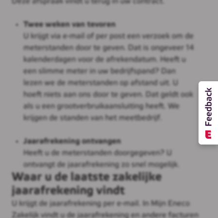
Deze afspraak vindt u terug in uw contract.
Twee weken van tevoren
U krijgt via e-mail of per post een verzoek om de
meterstanden door te geven. Dat is ongeveer 14
kalenderdagen voor de afrekendatum. Heeft u
een slimme meter in uw bedrijfspand? Dan
lezen we de meterstanden op afstand uit. U
hoeft niets aan ons door te geven. Dat geldt ook
als u een grootverbruikaansluiting heeft. We
krijgen de standen van het meetbedrijf.
Jaarafrekening ontvangen
Heeft u de meterstanden doorgegeven? U
ontvangt de jaarafrekening zo snel mogelijk.
Waar u de laatste zakelijke
jaarafrekening vindt
U krijgt de jaarafrekening per e-mail. In Mijn Eneco
Zakelijk vindt u de jaarafrekening en andere facturen