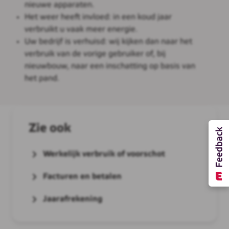
nieuwe apparaten.
Het weer heeft invloed: in een koud jaar
verbruikt u vaak meer energie.
Uw bedrijf is verhuisd: wij kijken dan naar het
verbruik van de vorige gebruiker of, bij
nieuwbouw, naar een inschatting op basis van
het pand.
Zie ook
Werkelijk verbruik of voorschot
Facturen en betalen
Jaarafrekening