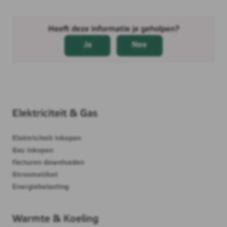
Elektriciteit & Gas
Elektriciteit inkopen
Gas inkopen
Facturen downloaden
Stroometiket
Energiebelasting
Warmte & Koeling