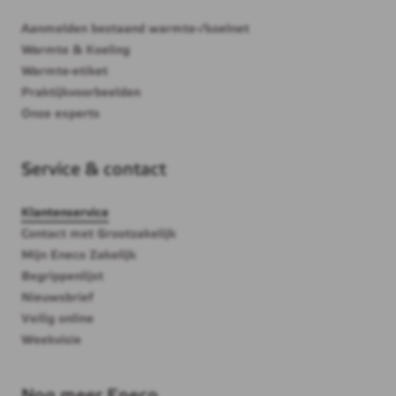
Aanmelden bestaand warmte-/koelnet
Warmte & Koeling
Warmte-etiket
Praktijkvoorbeelden
Onze experts
Service & contact
Klantenservice
Contact met Grootzakelijk
Mijn Eneco Zakelijk
Begrippenlijst
Nieuwsbrief
Veilig online
Weekvisie