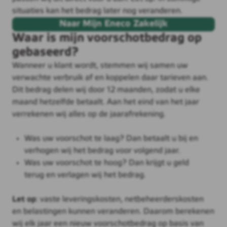
situaties kan het bedrag later nog veranderen.
Naar Mijn Eneco Zakelijk
Waar is mijn voorschotbedrag op
gebaseerd?
Wanneer u klant wordt, stemmen wij samen uw
verwachte verbruik af en koppelen daar tarieven aan.
Dit bedrag delen wij door 12 maanden, zodat u elke
maand hetzelfde betaalt. Aan het eind van het jaar
verrekenen wij alles op de jaarafrekening.
Was uw voorschot te laag? Dan betaalt u bij en
verhogen wij het bedrag voor volgend jaar.
Was uw voorschot te hoog? Dan krijgt u geld
terug en verlagen wij het bedrag.
Let op
: vaste leveringskosten, netbeheerderskosten
en belastingen kunnen veranderen. Daarom berekenen
wij elk jaar een nieuw voorschotbedrag op basis van