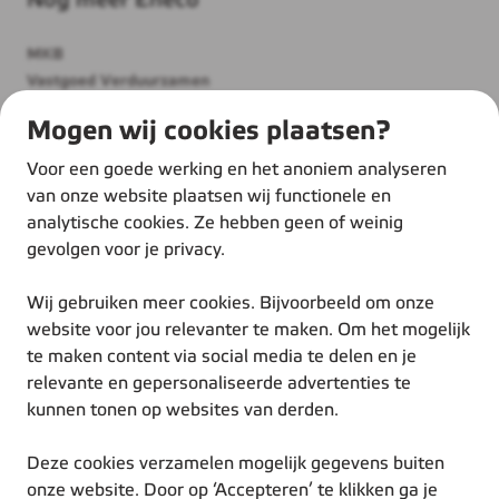
Nog meer Eneco
MKB
Vastgoed Verduurzamen
Thuis
Mogen wij cookies plaatsen?
Over ons
Werken bij Eneco
Voor een goede werking en het anoniem analyseren
Duurzame inspiratie
van onze website plaatsen wij functionele en
analytische cookies. Ze hebben geen of weinig
gevolgen voor je privacy.
Wij gebruiken meer cookies. Bijvoorbeeld om onze
website voor jou relevanter te maken. Om het mogelijk
te maken content via social media te delen en je
© Eneco 2025
relevante en gepersonaliseerde advertenties te
Voorwaarden
kunnen tonen op websites van derden.
Privacystatement
Cookiestatement
Deze cookies verzamelen mogelijk gegevens buiten
Disclaimer
onze website. Door op ‘Accepteren’ te klikken ga je