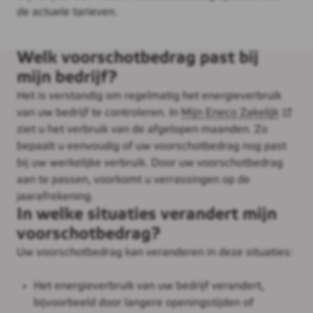
de actuele tarieven.
Welk voorschotbedrag past bij
mijn bedrijf?
Het is verstandig om regelmatig het energieverbruik
van uw bedrijf te controleren. In
Mijn Eneco Zakelijk
ziet u het verbruik van de afgelopen maanden. Zo
bepaalt u eenvoudig of uw voorschotbedrag nog past
bij uw werkelijke verbruik. Door uw voorschotbedrag
aan te passen, voorkomt u verrassingen op de
jaarafrekening.
In welke situaties verandert mijn
voorschotbedrag?
Uw voorschotbedrag kan veranderen in deze situaties:
Het energieverbruik van uw bedrijf verandert,
bijvoorbeeld door langere openingstijden of