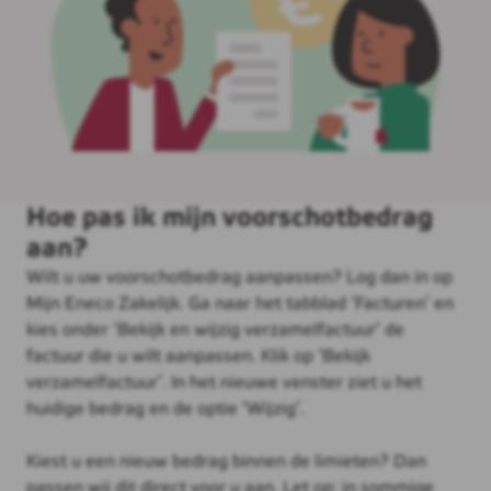
Hoe pas ik mijn voorschotbedrag
aan?
Wilt u uw voorschotbedrag aanpassen? Log dan in op
Mijn Eneco Zakelijk. Ga naar het tabblad ‘Facturen’ en
kies onder ‘Bekijk en wijzig verzamelfactuur’ de
factuur die u wilt aanpassen. Klik op ‘Bekijk
verzamelfactuur’. In het nieuwe venster ziet u het
huidige bedrag en de optie ‘Wijzig’.
Kiest u een nieuw bedrag binnen de limieten? Dan
passen wij dit direct voor u aan. Let op: in sommige