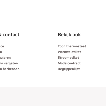
& contact
Bekijk ook
ice
Toon thermostaat
en
Warmte-etiket
nuleren
Stroometiket
ns vergeten
Modelcontract
n herkennen
Begrippenlijst