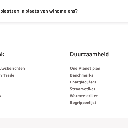
plaatsen in plaats van windmolens?
ok
Duurzaamheid
euwsberichten
One Planet plan
y Trade
Benchmarks
Energiecijfers
Stroometiket
s
Warmte-etiket
Begrippenlijst