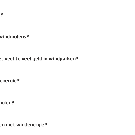
l?
p windmolens?
t veel te veel geld in windparken?
energie?
molen?
en met windenergie?