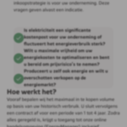
inkoopstrategie is voor uw onderneming. Deze
vragen geven alvast een indicatie.
Is elektriciteit een significante
kostenpost voor uw onderneming of
fluctueert het energieverbruik sterk?
Wilt u maximale vrijheid om uw
energiekosten te optimaliseren en bent
u bereid om prijsrisico’s te nemen?
Produceert u zelf ook energie en wilt u
overschotten verkopen op de
energiemarkt?
Hoe werkt het?
Vooraf bepalen wij het maximaal in te kopen volume
op basis van uw historisch verbruik. U sluit vervolgens
een contract af voor een periode van 1 tot 4 jaar. Zodra
alles geregeld is, krijgt u toegang tot onze online
handelsomgeving (EnergyManager) inclusief