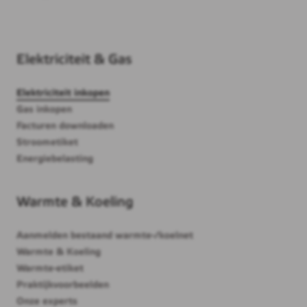
Elektriciteit & Gas
Elektriciteit inkopen
Gas inkopen
Facturen downloaden
Stroometiket
Energiebelasting
Warmte & Koeling
Aanmelden bestaand warmte-/koelnet
Warmte & Koeling
Warmte-etiket
Praktijkvoorbeelden
Onze experts