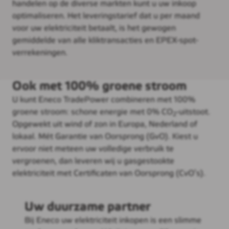
handelen op de diverse markten kunt u uw inkoop
optimaliseren. Het leveringstarief dat u per maand
voor uw elektriciteit betaalt, is het gewogen
gemiddelde van alle kliktransacties en EPEX-spot-
verrekeningen.
Ook met 100% groene stroom
U kunt Eneco TradePower combineren met 100%
groene stroom: schone energie met 0% CO
-uitstoot.
2
Opgewekt uit wind of zon in Europa, Nederland of
lokaal. Mét Garantie van Oorsprong (GvO). Kiest u
ervoor niet meteen uw volledige verbruik te
vergroenen, dan leveren wij u gasgestookte
elektriciteit met Certificaten van Oorsprong (CvO’s).
Uw duurzame partner
Bij Eneco uw elektriciteit inkopen is een slimme