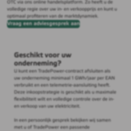
OTC via ons online handelsplatform. Zo heeft u de
volledige regie over uw in- en verkoopprijs en kunt u
optimaal profiteren van de marktdynamiek.
Vraag een adviesgesprek aan
Geschikt voor uw
onderneming?
U kunt een TradePower-contract afsluiten als
uw onderneming minimaal 1 GWh/jaar per EAN
verbruikt en een telemetrie-aansluiting heeft.
Deze inkoopstrategie is geschikt als u maximale
flexibiliteit wilt en volledige controle over de in-
en verkoop van uw elektriciteit.
In een persoonlijk gesprek bekijken wij samen
met u of TradePower een passende