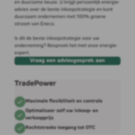
en duurzame keuze. U krijgt persoonlijk energie-
advies over de beste inkoopstrategie en kunt
duurzaam ondernemen met 100% groene
stroom van Eneco.
Is dit de beste inkoopstrategie voor uw
onderneming? Bespreek het met onze energie-
expert.
Vraag een adviesgesprek aan
TradePower
Maximale flexibiliteit en controle
Optimaliseer zelf uw inkoop- en
verkoopprijs
Rechtstreeks toegang tot OTC