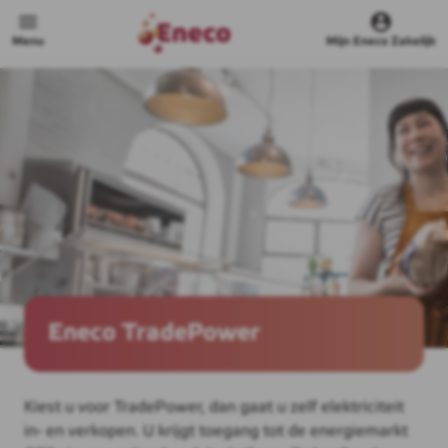
Menu
Mijn Eneco Zakelijk
Eneco TradePower
Kiest u voor TradePower, dan gaat u zelf elektriciteit
in- en verkopen. U krijgt toegang tot de energiemarkt