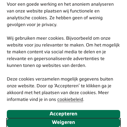
Werken bij Eneco
Voor een goede werking en het anoniem analyseren
Duurzame inspiratie
van onze website plaatsen wij functionele en
analytische cookies. Ze hebben geen of weinig
gevolgen voor je privacy.
Wij gebruiken meer cookies. Bijvoorbeeld om onze
website voor jou relevanter te maken. Om het mogelijk
te maken content via social media te delen en je
© Eneco 2025
relevante en gepersonaliseerde advertenties te
Voorwaarden
kunnen tonen op websites van derden.
Privacystatement
Cookiestatement
Deze cookies verzamelen mogelijk gegevens buiten
Disclaimer
onze website. Door op ‘Accepteren’ te klikken ga je
Responsible Disclosure
akkoord met het plaatsen van deze cookies. Meer
Toegankelijkheidsverklaring
informatie vind je in ons
cookiebeleid
.
Volg ons via social media
Accepteren
Weigeren