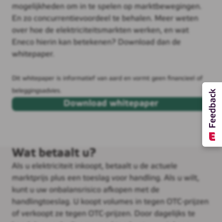
mogelijkheden om in te spelen op marktbewegingen.
En zo concurrentievoordeel te behalen. Meer weten
over hoe de elektriciteitsmarkten werken, en wat
Eneco hierin kan betekenen? Download dan de
whitepaper.
Dit whitepaper is informatief van aard en vormt geen financieel of
beleggingsadvies.
Download whitepaper
Wat betaalt u?
Als u elektriciteit inkoopt, betaalt u de actuele
marktprijs plus een toeslag voor handling. Als u wilt,
kunt u uw onbalansrisico afkopen met de
handlingtoeslag. U koopt volumes in tegen OTC-prijzen
of verkoopt ze tegen OTC-prijzen. Door dagelijks te