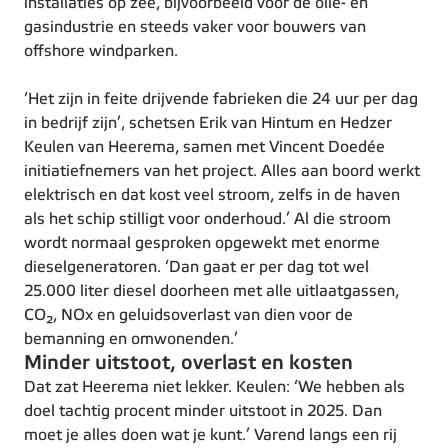
installaties op zee, bijvoorbeeld voor de olie- en
gasindustrie en steeds vaker voor bouwers van
offshore windparken.
‘Het zijn in feite drijvende fabrieken die 24 uur per dag
in bedrijf zijn’, schetsen Erik van Hintum en Hedzer
Keulen van Heerema, samen met Vincent Doedée
initiatiefnemers van het project. Alles aan boord werkt
elektrisch en dat kost veel stroom, zelfs in de haven
als het schip stilligt voor onderhoud.’ Al die stroom
wordt normaal gesproken opgewekt met enorme
dieselgeneratoren. ‘Dan gaat er per dag tot wel
25.000 liter diesel doorheen met alle uitlaatgassen,
CO₂, NOx en geluidsoverlast van dien voor de
bemanning en omwonenden.’
Minder uitstoot, overlast en kosten
Dat zat Heerema niet lekker. Keulen: ‘We hebben als
doel tachtig procent minder uitstoot in 2025. Dan
moet je alles doen wat je kunt.’ Varend langs een rij