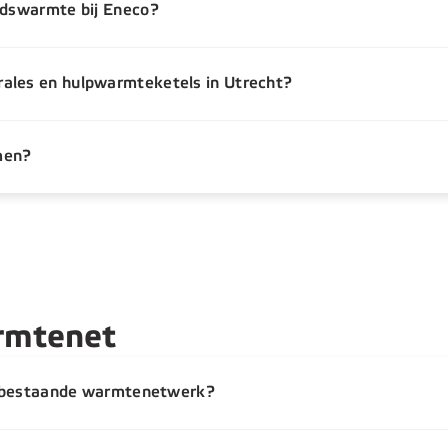
adswarmte bij Eneco?
ales en hulpwarmteketels in Utrecht?
men?
rmtenet
et bestaande warmtenetwerk?