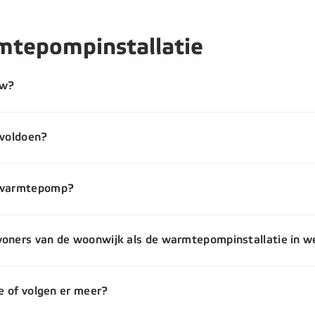
mtepompinstallatie
uw?
 voldoen?
e warmtepomp?
woners van de woonwijk als de warmtepompinstallatie in we
ie of volgen er meer?