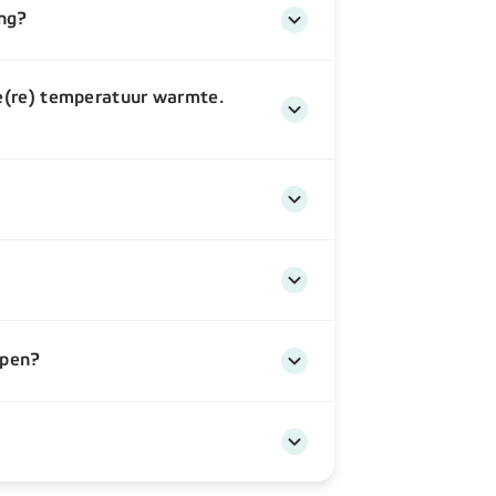
ing?
e(re) temperatuur warmte.
mpen?