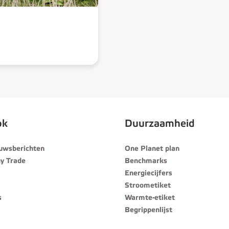
ok
Duurzaamheid
euwsberichten
One Planet plan
y Trade
Benchmarks
Energiecijfers
Stroometiket
s
Warmte-etiket
Begrippenlijst