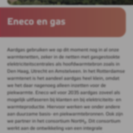
Eneco en gas
Aardgas gebruiken we op dit moment nog in al onze
warmtenetten, zeker in de netten met gasgestookte
elektriciteitscentrales als hoofdwarmtebron zoals in
Den Haag, Utrecht en Amstelveen. In het Rotterdamse
warmtenet is het aandeel aardgas heel klein, omdat
we het daar nagenoeg alleen inzetten voor de
piekwarmte. Eneco wil voor 2035 aardgas zoveel als
mogelijk uitfaseren bij klanten en bij elektriciteits- en
warmteproductie. Hiervoor werken we onder andere
aan duurzame basis- en piekwarmtebronnen. Ook zijn
we partner in het consortium NortH₂. Dit consortium
werkt aan de ontwikkeling van een integrale