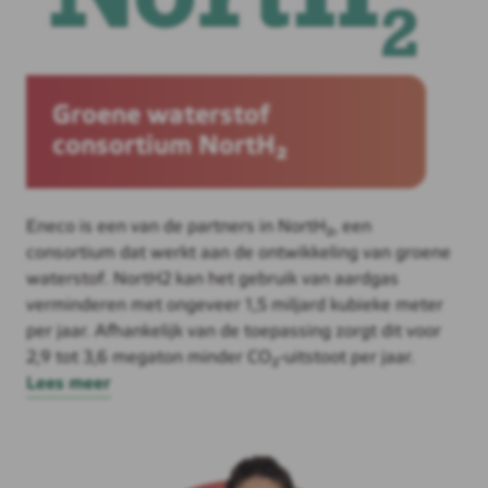
Groene waterstof
consortium NortH₂
Eneco is een van de partners in NortH₂, een
consortium dat werkt aan de ontwikkeling van groene
waterstof. NortH2 kan het gebruik van aardgas
verminderen met ongeveer 1,5 miljard kubieke meter
per jaar. Afhankelijk van de toepassing zorgt dit voor
2,9 tot 3,6 megaton minder CO₂-uitstoot per jaar.
Lees meer