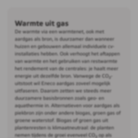
Warmte uit gas
De warmte via een warmtenet, ook met
aardgas als bron, is duurzamer dan wanneer
huizen en gebouwen allemaal individuele cv-
installaties hebben. Ook verhoogt het aftappen
van warmte en het gebruiken van restwarmte
het rendement van de centrales: je haalt meer
energie uit dezelfde bron. Vanwege de CO₂-
uitstoot wil Eneco aardgas zoveel mogelijk
uitfaseren. Daarom zetten we steeds meer
duurzamere basisbronnen zoals geo- en
aquathermie in. Alternatieven voor aardgas als
piekbron zijn onder andere biogas, groen gas of
groene waterstof. Biogas of groen gas uit
plantenresten is klimaatneutraal: de planten
nemen tijdens de groei evenveel CO₂ op als