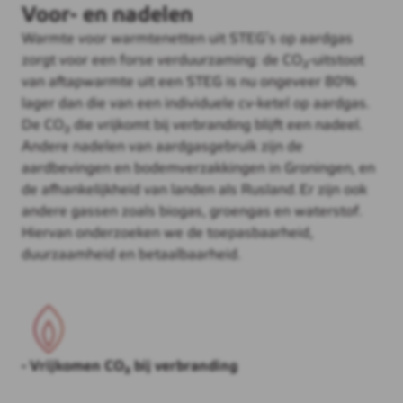
Voor- en nadelen
Warmte voor warmtenetten uit STEG’s op aardgas
zorgt voor een forse verduurzaming: de CO₂-uitstoot
van aftapwarmte uit een STEG is nu ongeveer 80%
lager dan die van een individuele cv-ketel op aardgas.
De CO₂ die vrijkomt bij verbranding blijft een nadeel.
Andere nadelen van aardgasgebruik zijn de
aardbevingen en bodemverzakkingen in Groningen, en
de afhankelijkheid van landen als Rusland. Er zijn ook
andere gassen zoals biogas, groengas en waterstof.
Hiervan onderzoeken we de toepasbaarheid,
duurzaamheid en betaalbaarheid.
- Vrijkomen CO₂ bij verbranding