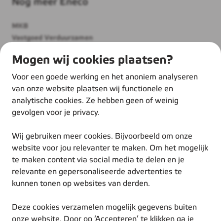
Nog meer Eneco
MKB
Vastgoed Verduurzamen
Thuis
Mogen wij cookies plaatsen?
Over ons
Werken bij Eneco
Voor een goede werking en het anoniem analyseren
Duurzame inspiratie
van onze website plaatsen wij functionele en
analytische cookies. Ze hebben geen of weinig
gevolgen voor je privacy.
Wij gebruiken meer cookies. Bijvoorbeeld om onze
website voor jou relevanter te maken. Om het mogelijk
te maken content via social media te delen en je
© Eneco 2025
relevante en gepersonaliseerde advertenties te
Voorwaarden
kunnen tonen op websites van derden.
Privacystatement
Cookiestatement
Deze cookies verzamelen mogelijk gegevens buiten
Disclaimer
onze website. Door op ‘Accepteren’ te klikken ga je