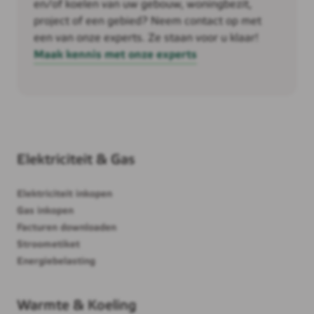
en/of koelen van uw gebouw, woningbezit,
project of een gebied? Neem contact op met
een van onze experts. Ze staan voor u klaar!
Maak kennis met onze experts
Elektriciteit & Gas
Elektriciteit inkopen
Gas inkopen
Facturen downloaden
Stroometiket
Energiebelasting
Warmte & Koeling