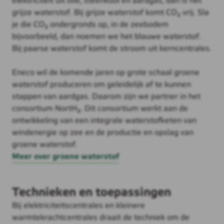
elektriciteit uit olie, steenkool en aardgas, dan is het
grijze waterstof. Bij grijze waterstof komt CO₂ vrij. Sla
je die CO₂ ondergronds op, in de zeebodem
bijvoorbeeld, dan noemen we het blauwe waterstof.
Bij paarse waterstof komt de stroom uit kerncentrales.
Eneco wil de komende jaren op grote schaal groene
waterstof produceren om geleidelijk af te kunnen
stappen van aardgas. Daarom zijn we partner in het
consortium NortH₂. Dit consortium werkt aan de
ontwikkeling van een integrale waterstofketen van
windenergie op zee en de productie en opslag van
groene waterstof.
Meer over groene waterstof
Technieken en toepassingen
Bij elektriciteitscentrales en kleinere
warmtekrachtcentrales draait de techniek om de