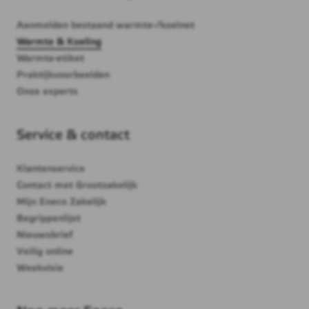
Aanmelden bestaand warmte-/koelnet
Warmte & Koeling
Warmte-etiket
Praktijkvoorbeelden
Onze experts
Service & contact
Klantenservice
Contact met Grootzakelijk
Mijn Eneco Zakelijk
Begrippenlijst
Nieuwsbrief
Veilig online
Weekvisie