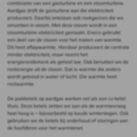
combinatie van een gasturbine en een stoomturbine.
Aardgas drijft de gasturbine aan die elektriciteit
produceert. Daarbij ontstaan ook rookgassen die we
omzetten in stoom. Met deze stoom wordt in een
stoomturbine elektriciteit gemaakt. Eneco gebruikt
een deel van de stoom voor het maken van warmte.
Dit heet aftapwarmte. Hierdoor produceert de centrale
minder elektriciteit, maar neemt het
energierendement als geheel toe. Ook benutten we de
restenergie uit de stoom. Dat is warmte die anders
wordt geloosd in water of lucht. Die warmte heet
restwarmte.
De piekketels op aardgas werken net als een cv-ketel
thuis. Deze ketels zetten we aan als de warmtevraag
heel hoog is – bijvoorbeeld op koude winterdagen. Ook
gebruiken we de ketels bij onderhoud of storingen aan
de hoofdbron voor het warmtenet.