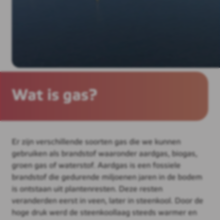
Wat is gas?
Er zijn verschillende soorten gas die we kunnen
gebruiken als brandstof waaronder aardgas, biogas,
groen gas of waterstof. Aardgas is een fossiele
brandstof die gedurende miljoenen jaren in de bodem
is ontstaan uit plantenresten. Deze resten
veranderden eerst in veen, later in steenkool. Door de
hoge druk werd de steenkoollaag steeds warmer en