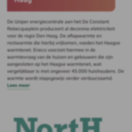
Haag
De Uniper energiecentrale aan het De Constant
Rebecqueplein produceert al decennia elektriciteit
voor de regio Den Haag. De aftapwarmte en
restwarmte die hierbij vrijkomen, voeden het Haagse
warmtenet. Eneco voorziet hiermee in de
warmtevraag van de huizen en gebouwen die zijn
aangesloten op het Haagse warmtenet, wat
vergelijkbaar is met ongeveer 45.000 huishoudens. De
warmte wordt stapsgewijs verder verduurzaamd.
Lees meer