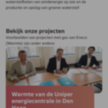
waterstofketen van windenergie op zee en de
productie en opslag van groene waterstof.
Bekijk onze projecten
Voorbeelden van projecten met gas van Eneco
(Warmte) zijn onder andere:
Warmte van de Uniper
energiecentrale in Den