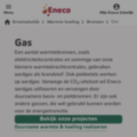
Menu
Mijn Eneco Zakelijk
Gas
Grootzakelijk
Warmte koeling
Bronnen
Gas
Een aantal warmtebronnen, zoals
elektriciteitscentrales en sommige van onze
kleinere warmtekrachtcentrales, gebruiken
aardgas als brandstof. Ook piekketels werken
op aardgas. Vanwege de CO₂-uitstoot wil Eneco
aardgas uitfaseren en vervangen door
duurzamere basis- en piekbronnen. Er zijn ook
andere gassen, die wél gebruikt kunnen worden
voor de energietransitie.
Bekijk onze projecten
Duurzame warmte & koeling realiseren