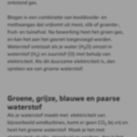
ontstond gas.
Biogas is een combinatie van kooldioxide- en
methaangas dat vrijkomt uit mest, slib of groente-,
fruit- en tuinafval. Na bewerking heet het groen gas,
en kan het aan het gasnet toegevoegd worden.
Waterstof ontstaat als je water (H₂O) omzet in
waterstof (H₂) en zuurstof (O) met behulp van
elektriciteit. Als dit duurzame elektriciteit is, dan
spreken we van groene waterstof.
Groene, grijze, blauwe en paarse
waterstof
Als je waterstof maakt met elektriciteit van
bijvoorbeeld windturbines, komt er geen CO₂ bij vrij en
heet het groene waterstof. Maak je het met