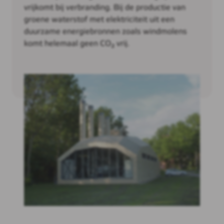
vrijkomt bij verbranding. Bij de productie van
groene waterstof met elektriciteit uit een
duurzame energiebronnen zoals windmolens
komt helemaal geen CO₂ vrij.