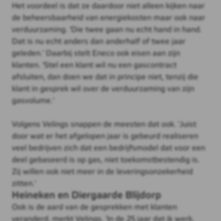
Het voordeel is dat ze daardoor niet alleen kijken naar
de beheersbaarheid van energiekosten maar ook naar
verduurzaming. 'Die twee gaan nu echt hand in hand.
Dat is nu echt anders dan anderhalf of twee jaar
geleden.' Daarbij stelt Eneco ook eisen aan zijn
klanten. 'Stel een klant wil nu een gascontract
afsluiten, dan doen we dat in principe niet, tenzij die
klant in gesprek wil over de verduurzaming van zijn
gasvolume.'
Volgens Velings snappen de meesten dat ook. 'Juist
door wat er het afgelopen jaar is gebeurd realiseren
veel bedrijven zich dat een bedrijfsmodel dat voor een
deel gebaseerd is op gas, niet toekomstbestendig is.
Zij willen ook niet meer in de leveringsonzekerheid
zitten.'
Heineken en Diergaarde Blijdorp
Ook is de aard van de gesprekken met klanten
veranderd, merkt Velings. 'In de 25 jaar dat ik werk,