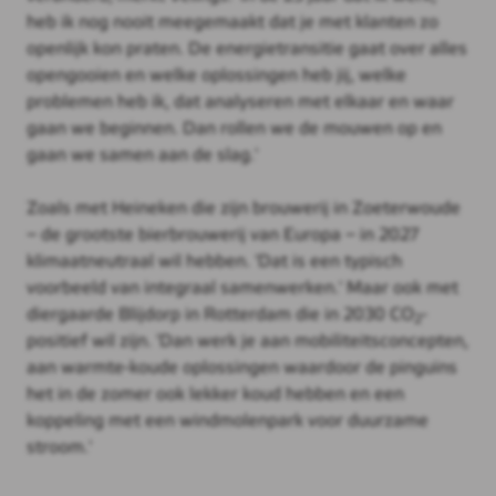
heb ik nog nooit meegemaakt dat je met klanten zo
openlijk kon praten. De energietransitie gaat over alles
opengooien en welke oplossingen heb jij, welke
problemen heb ik, dat analyseren met elkaar en waar
gaan we beginnen. Dan rollen we de mouwen op en
gaan we samen aan de slag.'
Zoals met Heineken die zijn brouwerij in Zoeterwoude
– de grootste bierbrouwerij van Europa – in 2027
klimaatneutraal wil hebben. 'Dat is een typisch
voorbeeld van integraal samenwerken.' Maar ook met
diergaarde Blijdorp in Rotterdam die in 2030 CO
-
2
positief wil zijn. 'Dan werk je aan mobiliteitsconcepten,
aan warmte-koude oplossingen waardoor de pinguïns
het in de zomer ook lekker koud hebben en een
koppeling met een windmolenpark voor duurzame
stroom.'