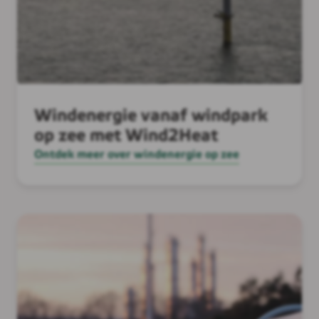
Windenergie vanaf windpark
op zee met Wind2Heat
Ontdek meer over windenergie op zee