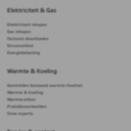
Elektriciteit & Gas
Elektriciteit inkopen
Gas inkopen
Facturen downloaden
Stroometiket
Energiebelasting
Warmte & Koeling
Aanmelden bestaand warmte-/koelnet
Warmte & Koeling
Warmte-etiket
Praktijkvoorbeelden
Onze experts