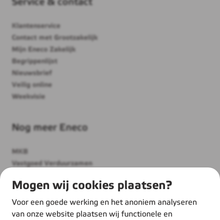
Service & contact
Klantenservice
Contact met Grootzakelijk
Mijn Eneco Zakelijk
Begrippenlijst
Nieuwsbrief
Veilig online
Weekvisie
Nog meer Eneco
MKB
Vastgoed Verduurzamen
Thuis
Mogen wij cookies plaatsen?
Over ons
Werken bij Eneco
Voor een goede werking en het anoniem analyseren
Duurzame inspiratie
van onze website plaatsen wij functionele en