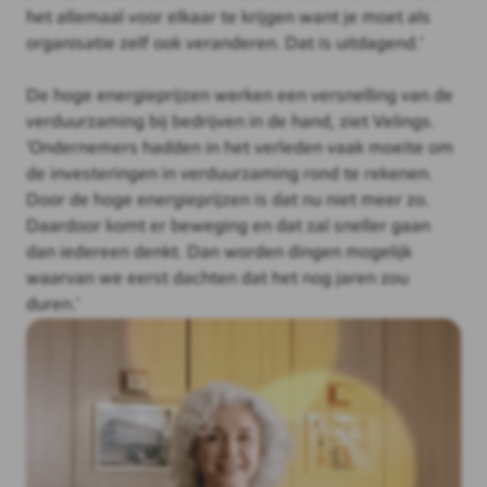
het allemaal voor elkaar te krijgen want je moet als
organisatie zelf ook veranderen. Dat is uitdagend.'
De hoge energieprijzen werken een versnelling van de
verduurzaming bij bedrijven in de hand, ziet Velings.
'Ondernemers hadden in het verleden vaak moeite om
de investeringen in verduurzaming rond te rekenen.
Door de hoge energieprijzen is dat nu niet meer zo.
Daardoor komt er beweging en dat zal sneller gaan
dan iedereen denkt. Dan worden dingen mogelijk
waarvan we eerst dachten dat het nog jaren zou
duren.'