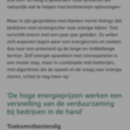
drie keer zo hoog is geworden. Daar proberen we
natuurlijk ook te helpen met kortetermijn oplossingen.'
Maar in zijn gesprekken met klanten merkt Velings dat
bedrijven veel strategischer naar energie kijken. 'Dat
verschilt enorm met een paar jaar geleden. Ze willen
zich wapenen tegen weer een energiecrisis en zoeken
dus naar een antwoord op de lange en middellange
termijn. Zelf energie opwekken met zonnepanelen is
een mooie stap, maar in combinatie met batterijen,
met algoritmes die de opwek en de vraag naar energie
sturen, schiet je nog meer op.'
'De hoge energieprijzen werken een
versnelling van de verduurzaming
bij bedrijven in de hand'
Toekomstbestendig