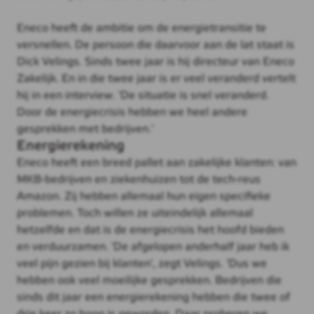
Eneco heeft de ambitie om de energietransitie te
versnellen. De persoon die daarvoor aan de lat staat is
Dick Velings. Sinds twee jaar is hij directeur van Eneco
Zakelijk. En in die twee jaar is er veel veranderd vertelt
hij in een interview. 'De situatie is snel veranderd.
Door de energiecrisis hebben we heel andere
gesprekken met bedrijven.'
Energierekening
Eneco heeft een breed pallet aan zakelijke klanten: van
MKB-bedrijven en ziekenhuizen tot de tech-reus
Amazon. Zij hebben allemaal hun eigen specifieke
problemen. Toch willen ze uiteindelijk allemaal
hetzelfde en dat is de energiecrisis het hoofd bieden
en verduurzamen. 'De afgelopen anderhalf jaar heb ik
veel pijn gezien bij klanten', zegt Velings. 'Dus we
hebben ook veel moeilijke gesprekken. Bedrijven die
sinds dit jaar een energierekening hebben die twee of