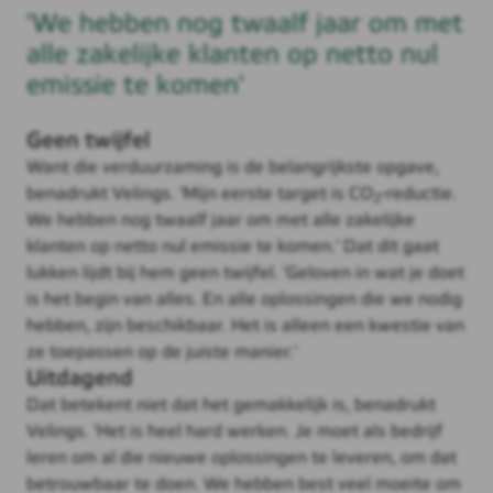
'We hebben nog twaalf jaar om met
alle zakelijke klanten op netto nul
emissie te komen'
Geen twijfel
Want die verduurzaming is de belangrijkste opgave,
benadrukt Velings. 'Mijn eerste target is CO
-reductie.
2
We hebben nog twaalf jaar om met alle zakelijke
klanten op netto nul emissie te komen.' Dat dit gaat
lukken lijdt bij hem geen twijfel. 'Geloven in wat je doet
is het begin van alles. En alle oplossingen die we nodig
hebben, zijn beschikbaar. Het is alleen een kwestie van
ze toepassen op de juiste manier.'
Uitdagend
Dat betekent niet dat het gemakkelijk is, benadrukt
Velings. 'Het is heel hard werken. Je moet als bedrijf
leren om al die nieuwe oplossingen te leveren, om dat
betrouwbaar te doen. We hebben best veel moeite om