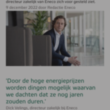
directeur zakelijk van Eneco zich voor gesteld ziet.
9 december 2022 door Redactie Eneco
'Door de hoge energieprijzen
worden dingen mogelijk waarvan
we dachten dat ze nog jaren
zouden duren.'
Dick Velings, directeur zakelijk bij Eneco