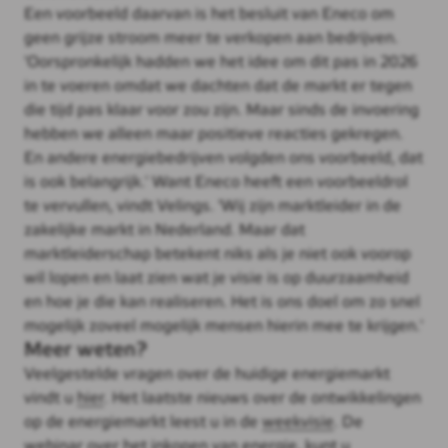
Een voorbeeld daarvan is het besluit van Eneco om
geen grijze stroom meer te verkopen aan bedrijven.
'Oorspronkelijk hadden we het idee om dit pas in 2026
in te voeren omdat we dachten dat de markt er tegen
die tijd pas klaar voor zou zijn. Maar sinds de invoering
hebben we alleen maar positieve reacties gekregen.
En andere energiebedrijven volgden ons voorbeeld, dat
is ook belangrijk.' Want Eneco heeft een voorbeeldrol
te vervullen, vindt Velings. 'Wij zijn marktleider in de
zakelijke markt in Nederland. Maar dat
marktleiderschap betekent niks als je niet ook voorop
wil lopen en laat zien wat je visie is op duurzaamheid
en hoe je die kan realiseren. Het is ons doel om zo snel
mogelijk zoveel mogelijk mensen hierin mee te krijgen.'
Meer weten?
Veelgestelde vragen over de huidige energiemarkt
vindt u
hier
. Het laatste nieuws over de ontwikkelingen
op de energiemarkt leest u in de
weekvisie
. De
webinar over het inkopen van energie, kunt u