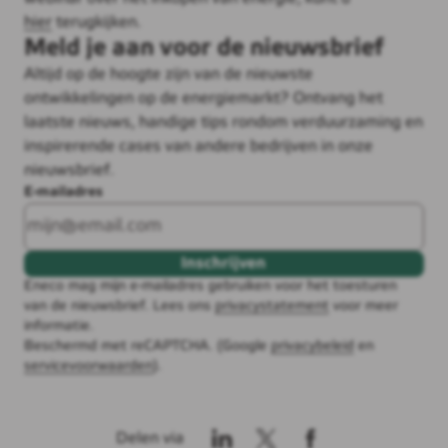
hier
terugkijken.
Meld je aan voor de nieuwsbrief
Altijd op de hoogte zijn van de nieuwste
ontwikkelingen op de energiemarkt? Ontvang het
laatste nieuws, handige tips rondom verduurzaming en
inspirerende cases van andere bedrijven in onze
nieuwsbrief.
E-mailadres
Inschrijven
Eneco mag mijn e-mailadres gebruiken voor het toesturen
van de nieuwsbrief. Lees ons
privacystatement
voor meer
informatie.
Beschermd met reCAPTCHA. (Google
privacybeleid
en
servicevoorwaarden
).
Delen via