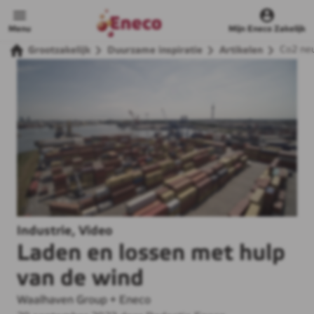
Menu
Mijn Eneco Zakelijk
Co2 neu
Grootzakelijk
Duurzame inspiratie
Artikelen
Industrie, Video
Laden en lossen met hulp
van de wind
Waalhaven Group + Eneco