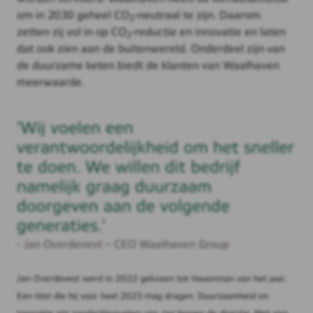
om in 2030 geheel CO
-neutraal te zijn. Daarom
2
zetten zij vol in op CO
-reductie en innovatie en laten
2
dat ook zien aan de buitenwereld. Onderdeel zijn van
de duurzame keten biedt de klanten van Waalhaven
meerwaarde.
'Wij voelen een
verantwoordelijkheid om het sneller
te doen. We willen dit bedrijf
namelijk graag duurzaam
doorgeven aan de volgende
generaties.'
- Jan Overdevest – CEO Waalhaven Group
Jan Overdevest werd in 2022 gekozen tot Havenman van het jaar.
Een titel die hij voor heel 2023 mag dragen. Duurzaamheid en