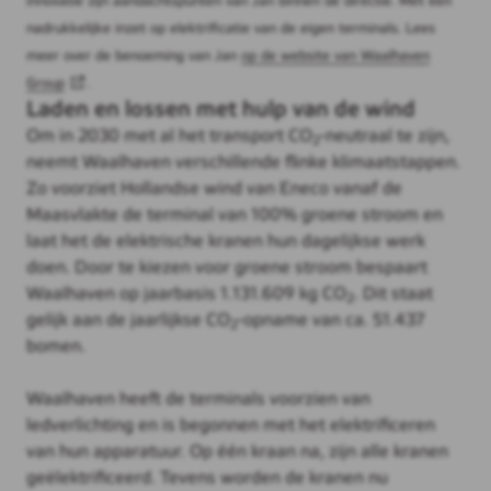
innovatie zijn aandachtspunten van Jan binnen de directie. Met een
nadrukkelijke inzet op elektrificatie van de eigen terminals. Lees
meer over de benoeming van Jan
op de website van Waalhaven
Group
.
Laden en lossen met hulp van de wind
Om in 2030 met al het transport CO
-neutraal te zijn,
2
neemt Waalhaven verschillende flinke klimaatstappen.
Zo voorziet Hollandse wind van Eneco vanaf de
Maasvlakte de terminal van 100% groene stroom en
laat het de elektrische kranen hun dagelijkse werk
doen. Door te kiezen voor groene stroom bespaart
Waalhaven op jaarbasis 1.131.609 kg CO
. Dit staat
2
gelijk aan de jaarlijkse CO
-opname van ca. 51.437
2
bomen.
Waalhaven heeft de terminals voorzien van
ledverlichting en is begonnen met het elektrificeren
van hun apparatuur. Op één kraan na, zijn alle kranen
geëlektrificeerd. Tevens worden de kranen nu