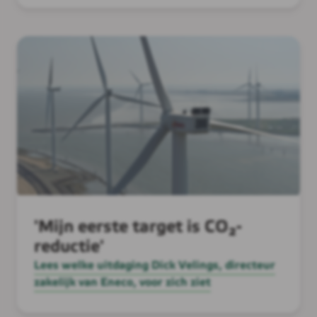
'Mijn eerste target is CO₂-
reductie'
Lees welke uitdaging Dick Velings, directeur
zakelijk van Eneco, voor zich ziet