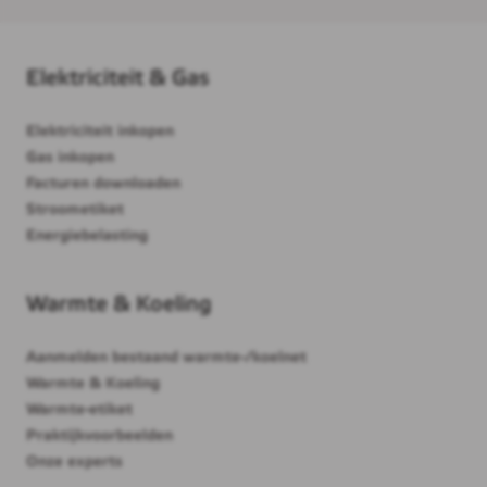
Elektriciteit & Gas
Elektriciteit inkopen
Gas inkopen
Facturen downloaden
Stroometiket
Energiebelasting
Warmte & Koeling
Aanmelden bestaand warmte-/koelnet
Warmte & Koeling
Warmte-etiket
Praktijkvoorbeelden
Onze experts