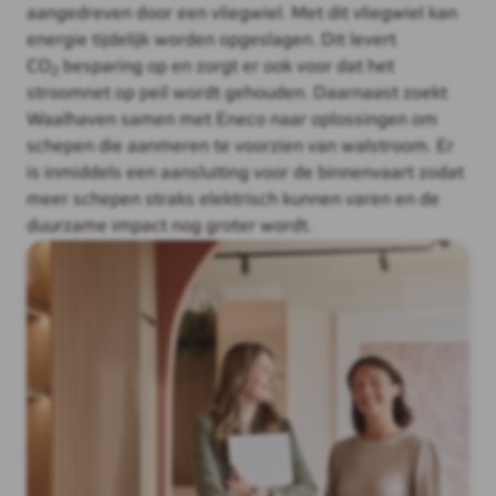
aangedreven door een vliegwiel. Met dit vliegwiel kan
energie tijdelijk worden opgeslagen. Dit levert
CO
besparing op en zorgt er ook voor dat het
2
stroomnet op peil wordt gehouden. Daarnaast zoekt
Waalhaven samen met Eneco naar oplossingen om
schepen die aanmeren te voorzien van walstroom. Er
is inmiddels een aansluiting voor de binnenvaart zodat
meer schepen straks elektrisch kunnen varen en de
duurzame impact nog groter wordt.