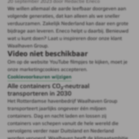
20 september 2023 door Redactie Eneco
We willen allemaal de aarde leefbaar doorgeven aan
volgende generaties, dat kan alleen als we sneller
verduurzamen. Zakelijk Nederland kan daar een grote
bijdrage aan leveren. Eneco helpt u daarbij. Benieuwd
wat u kunt doen? Laat u inspireren door onze klant
Waalhaven Group.
Video niet beschikbaar
Om op de website YouTube filmpjes te kijken, moet je
onze marketingcookies accepteren.
Cookievoorkeuren wijzigen
Alle containers CO₂-neutraal
transporteren in 2030
Het Rotterdamse havenbedrijf Waalhaven Group
transporteert jaarlijks ongeveer één miljoen
containers. Dag en nacht laden en lossen zij
containers van schepen vanuit de hele wereld die
vervolgens verder naar Duitsland en Nederland
worden vervoerd. Waalhaven heeft de klimaatambitie