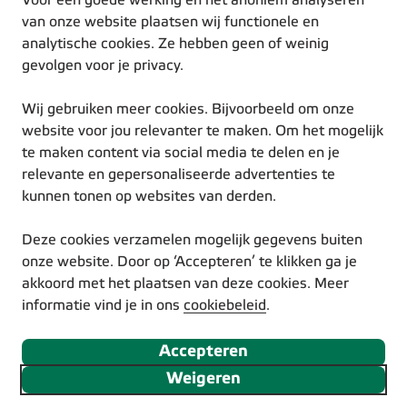
Voor een goede werking en het anoniem analyseren
Duurzame inspiratie
van onze website plaatsen wij functionele en
analytische cookies. Ze hebben geen of weinig
gevolgen voor je privacy.
Wij gebruiken meer cookies. Bijvoorbeeld om onze
website voor jou relevanter te maken. Om het mogelijk
te maken content via social media te delen en je
© Eneco 2025
relevante en gepersonaliseerde advertenties te
Voorwaarden
kunnen tonen op websites van derden.
Privacystatement
Cookiestatement
Deze cookies verzamelen mogelijk gegevens buiten
Disclaimer
onze website. Door op ‘Accepteren’ te klikken ga je
Responsible Disclosure
akkoord met het plaatsen van deze cookies. Meer
Toegankelijkheidsverklaring
informatie vind je in ons
cookiebeleid
.
Volg ons via social media
Accepteren
Weigeren