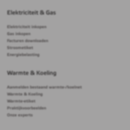
Elektriciteit & Gas
Elektriciteit inkopen
Gas inkopen
Facturen downloaden
Stroometiket
Energiebelasting
Warmte & Koeling
Aanmelden bestaand warmte-/koelnet
Warmte & Koeling
Warmte-etiket
Praktijkvoorbeelden
Onze experts