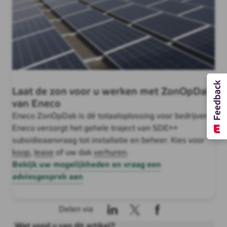
Laat de zon voor u werken met ZonOpDak
van Eneco
Eneco ZonOpDak is dé totaaloplossing voor bedrijven.
Eneco verzorgt het gehele traject van SDE++
subsidieaanvraag tot installatie en beheer. Kies voor
koop
,
lease
of uw dak
verhuren
.
Bekijk uw mogelijkheden en vraag een
adviesgesprek aan
Delen via