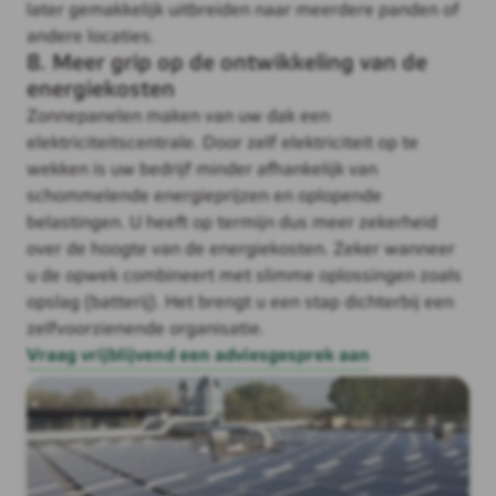
later gemakkelijk uitbreiden naar meerdere panden of
andere locaties.
8. Meer grip op de ontwikkeling van de
energiekosten
Zonnepanelen maken van uw dak een
elektriciteitscentrale. Door zelf elektriciteit op te
wekken is uw bedrijf minder afhankelijk van
schommelende energieprijzen en oplopende
belastingen. U heeft op termijn dus meer zekerheid
over de hoogte van de energiekosten. Zeker wanneer
u de opwek combineert met slimme oplossingen zoals
opslag (batterij). Het brengt u een stap dichterbij een
zelfvoorzienende organisatie.
Vraag vrijblijvend een adviesgesprek aan