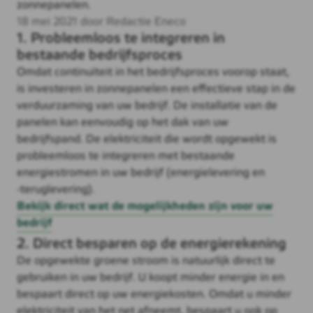
zonnepanelen.
18 mei 2021 door Redactie Eneco
1. Probleemloos te integreren in
bestaande bedrijfsproces
Omdat continuïteit in het bedrijfsproces voorop staat,
is investeren in zonnepanelen een effectieve stap in de
verduurzaming van uw bedrijf. De installatie van de
panelen kan eenvoudig op het dak van uw
bedrijfspand. De elektriciteit die wordt opgewekt is
probleemloos te integreren met bestaande
energiestromen in uw bedrijf (energielevering en
‑teruglevering).
Bekijk direct wat de mogelijkheden zijn voor uw
bedrijf
2. Direct besparen op de energierekening
De opgewekte groene stroom is natuurlijk direct te
gebruiken in uw bedrijf. U koopt minder energie in en
bespaart direct op uw energiekosten. Omdat u minder
elektriciteit van het net afneemt, bespaart u ook op