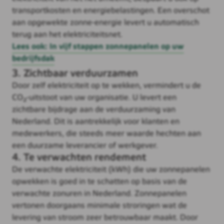
transportkosten en energiebelastingen. Een overschot
aan opgewekte zonne-energie levert u automatisch
terug aan het elektriciteitsnet.
Lees ook: In vijf stappen zonnepanelen op uw
bedrijfsdak
3. Zichtbaar verduurzamen
Door zelf elektriciteit op te wekken, vermindert u de
CO₂-uitstoot van uw organisatie. U levert een
zichtbare bijdrage aan de verduurzaming van
Nederland. Dit is aantrekkelijk voor klanten en
medewerkers, die steeds meer waarde hechten aan
een duurzame leverancier of werkgever.
4. Te verwachten rendement
De verwachte elektriciteit (kWh) die uw zonnepanelen
opwekken is goed in te schatten op basis van de
verwachte zonuren in Nederland. Zonnepanelen
vertonen doorgaans minimale stroringen wat de
levering van stroom zeer betrouwbaar maakt. Door