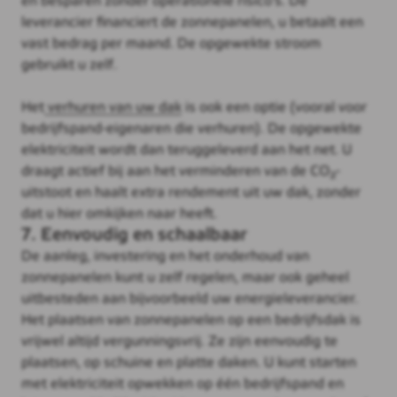
en besparen zonder operationele risico's. De
leverancier financiert de zonnepanelen, u betaalt een
vast bedrag per maand. De opgewekte stroom
gebruikt u zelf.
Het
verhuren van uw dak
is ook een optie (vooral voor
bedrijfspand-eigenaren die verhuren). De opgewekte
elektriciteit wordt dan teruggeleverd aan het net. U
draagt actief bij aan het verminderen van de CO₂-
uitstoot en haalt extra rendement uit uw dak, zonder
dat u hier omkijken naar heeft.
7. Eenvoudig en schaalbaar
De aanleg, investering en het onderhoud van
zonnepanelen kunt u zelf regelen, maar ook geheel
uitbesteden aan bijvoorbeeld uw energieleverancier.
Het plaatsen van zonnepanelen op een bedrijfsdak is
vrijwel altijd vergunningsvrij. Ze zijn eenvoudig te
plaatsen, op schuine en platte daken. U kunt starten
met elektriciteit opwekken op één bedrijfspand en