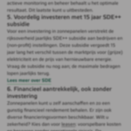
actieve monitoring en beheer behaalt u het optimale
resultaat. Dit laatste kunt u uitbesteden.
5. Voordelig investeren met 15 jaar SDE++
subsidie
Voor een investering in zonnepanelen verstrekt de
rijksoverheid jaarlijks SDE++ subsidie aan bedrijven en
(non-profit) instellingen. Deze subsidie vergoedt 15
jaar lang het verschil tussen de marktprijs voor (grijze)
elektriciteit en de prijs van hernieuwbare energie.
Vraag de subsidie nu nog aan; de maximale bedragen
lopen jaarlijks terug.
Lees meer over SDE
6. Financieel aantrekkelijk, ook zonder
investering
Zonnepanelen kunt u zelf aanschaffen en zo een
gunstig financieel rendement behalen. Er zijn ook
diverse financieringsvormen beschikbaar. Wilt u
zekerheid? Kies dan voor
leasen
: voorspelbare kosten