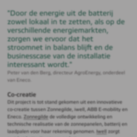
"Door de energie uit de batterij
zowel lokaal in te zetten, als op de
verschillende energiemarkten,
zorgen we ervoor dat het
stroomnet in balans blijft en de
businesscase van de installatie
interessant wordt."
Peter van den Berg, directeur AgroEnergy, onderdeel
van Eneco.
Co-creatie
Dit project is tot stand gekomen uit een innovatieve
co-creatie tussen Zonnegilde, iwell, ABB E-mobility en
Eneco.
Zonnegilde
de volledige ontwikkeling en
technische realisatie van de zonnepanelen, batterij en
laadpalen voor haar rekening genomen.
Iwell
zorgt