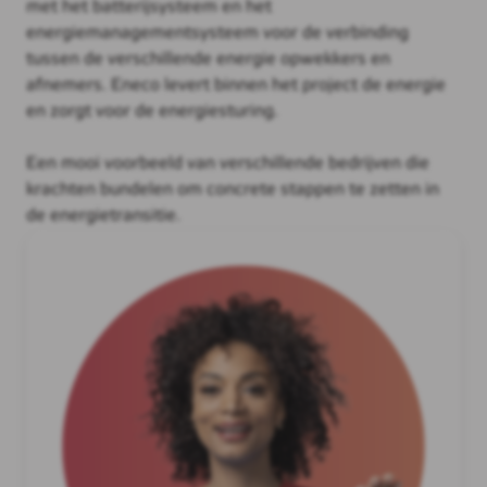
met het batterijsysteem en het
energiemanagementsysteem voor de verbinding
tussen de verschillende energie opwekkers en
afnemers. Eneco levert binnen het project de energie
en zorgt voor de energiesturing.
Een mooi voorbeeld van verschillende bedrijven die
krachten bundelen om concrete stappen te zetten in
de energietransitie.