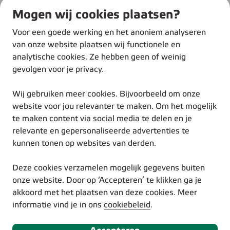
Thuis
Mogen wij cookies plaatsen?
Over ons
Werken bij Eneco
Voor een goede werking en het anoniem analyseren
Duurzame inspiratie
van onze website plaatsen wij functionele en
analytische cookies. Ze hebben geen of weinig
gevolgen voor je privacy.
Wij gebruiken meer cookies. Bijvoorbeeld om onze
website voor jou relevanter te maken. Om het mogelijk
te maken content via social media te delen en je
© Eneco 2025
relevante en gepersonaliseerde advertenties te
Voorwaarden
kunnen tonen op websites van derden.
Privacystatement
Cookiestatement
Deze cookies verzamelen mogelijk gegevens buiten
Disclaimer
onze website. Door op ‘Accepteren’ te klikken ga je
Responsible Disclosure
akkoord met het plaatsen van deze cookies. Meer
Toegankelijkheidsverklaring
informatie vind je in ons
cookiebeleid
.
Volg ons via social media