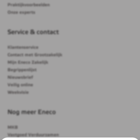
Praktijkvoorbeelden
Onze experts
Service & contact
Klantenservice
Contact met Grootzakelijk
Mijn Eneco Zakelijk
Begrippenlijst
Nieuwsbrief
Veilig online
Weekvisie
Nog meer Eneco
MKB
Vastgoed Verduurzamen