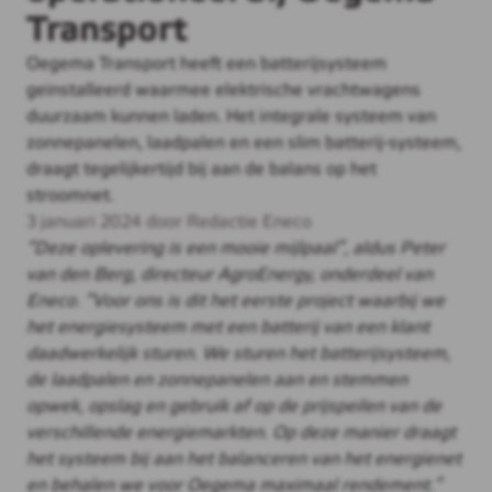
Transport
Oegema Transport heeft een batterijsysteem
geïnstalleerd waarmee elektrische vrachtwagens
duurzaam kunnen laden. Het integrale systeem van
zonnepanelen, laadpalen en een slim batterij-systeem,
draagt tegelijkertijd bij aan de balans op het
stroomnet.
3 januari 2024 door Redactie Eneco
“Deze oplevering is een mooie mijlpaal”, aldus Peter
van den Berg, directeur AgroEnergy, onderdeel van
Eneco. “Voor ons is dit het eerste project waarbij we
het energiesysteem met een batterij van een klant
daadwerkelijk sturen. We sturen het batterijsysteem,
de laadpalen en zonnepanelen aan en stemmen
opwek, opslag en gebruik af op de prijspeilen van de
verschillende energiemarkten. Op deze manier draagt
het systeem bij aan het balanceren van het energienet
en behalen we voor Oegema maximaal rendement.”