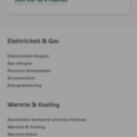
Lees hier de 8 redenen
Elektriciteit & Gas
Elektriciteit inkopen
Gas inkopen
Facturen downloaden
Stroometiket
Energiebelasting
Warmte & Koeling
Aanmelden bestaand warmte-/koelnet
Warmte & Koeling
Warmte-etiket