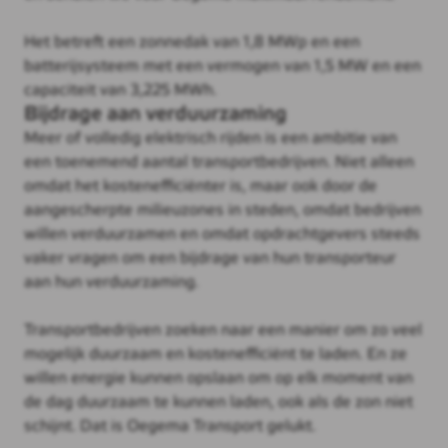
Het betreft een zonnedak van 1,8 MWp en een
batterijsysteem met een vermogen van 1,5 MW en een
capaciteit van 3,225 MWh.
Bijdrage aan verduurzaming
Meer of volledig elektrisch rijden is een ambitie van
een toenemend aantal transportbedrijven. Niet alleen
omdat het kostenefficiënter is, maar ook door de
aangescherpte milieuzones in steden, omdat bedrijven
willen verduurzamen en omdat opdrachtgevers steeds
vaker vragen om een bijdrage van hun transporteur
aan hun verduurzaming.
Transportbedrijven zoeken naar een manier om zo veel
mogelijk duurzaam en kostenefficiënt te laden. En ze
willen energie kunnen opslaan om op elk moment van
de dag duurzaam te kunnen laden, ook als de zon niet
schijnt. Dat is Oegema Transport gelukt.