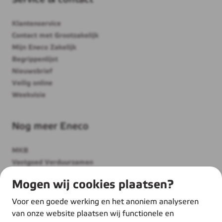
Klantenservice
Contact met Grootzakelijk
Mijn Eneco Zakelijk
Begrippenlijst
Nieuwsbrief
Veilig online
Weekvisie
Nog meer Eneco
MKB
Vastgoed Verduurzamen
Thuis
Mogen wij cookies plaatsen?
Over ons
Werken bij Eneco
Voor een goede werking en het anoniem analyseren
Duurzame inspiratie
van onze website plaatsen wij functionele en