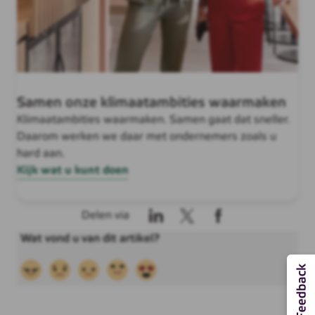
Samen onze klimaatambities waarmaken
Klimaatambities waarmaken. Samen gaat dat sneller.
Daarom werken we daar met ondernemers zoals u
hard aan.
Kijk wat u kunt doen
Delen via