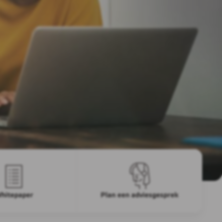
hitepaper
Plan een adviesgesprek