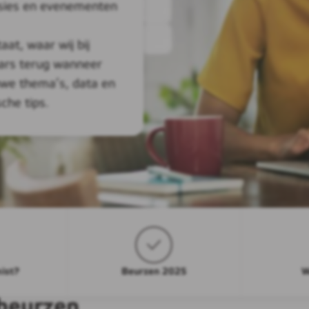
ssies en evenementen
at, waar wij bij
nars terug wanneer
uwe thema’s, data en
sche tips.
ist?
Beurzen 2025
W
beurzen