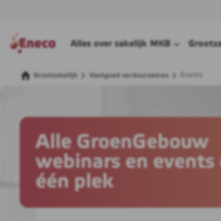
Alles over zakelijk
MKB
Grootza
Events
Grootzakelijk
Vastgoed verduurzamen
Alle GroenGebouw
webinars en events
één plek