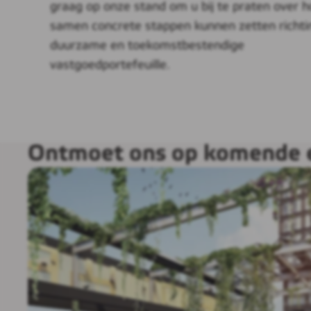
graag op onze stand om u bij te praten over h
samen concrete stappen kunnen zetten richti
duurzame en toekomstbestendige
vastgoedportefeuille.
Ontmoet ons op komende 