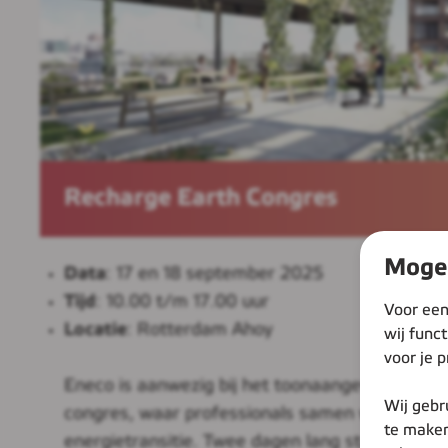
Recharge Earth Congres
Mogen
Data
: 17 en 18 september 2025
Tijd
: 10.00 t/m 17.00 uur
Voor een
Locatie
: Rotterdam Ahoy
wij func
voor je p
Eneco is aanwezig bij het toonaangevende Rec
Wij gebr
congres, waar professionals samen werken aa
te maken
energietransitie. Twee dagen lang staat u midd