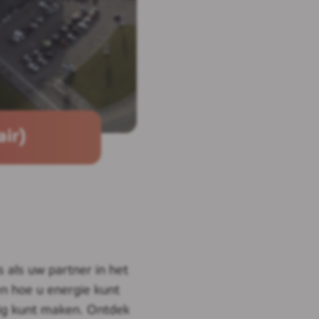
air)
 als uw partner in het
n hoe u energie kunt
g kunt maken. Ontdek