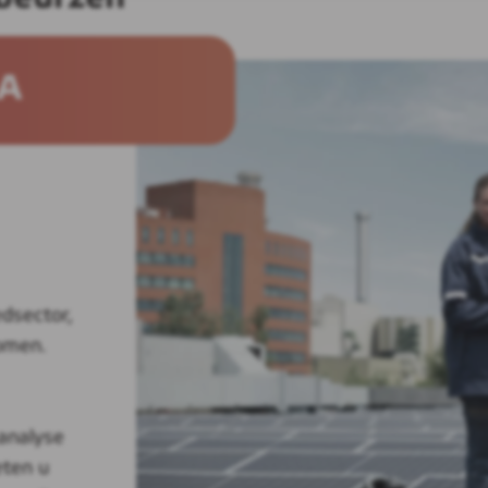
DA
dsector,
omen.
analyse
eten u