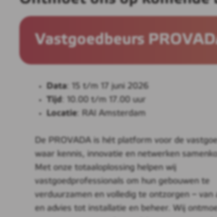
Vastgoedbeurs PROVA
Data
: 15 t/m 17 juni 2026
Tijd
: 10.00 t/m 17.00 uur
Locatie
: RAI Amsterdam
De PROVADA is hét platform voor de vastgoe
waar kennis, innovatie en netwerken samenk
Met onze totaaloplossing helpen wij
vastgoedprofessionals om hun gebouwen te
verduurzamen en volledig te ontzorgen – van 
en advies tot installatie en beheer. Wij ontmo