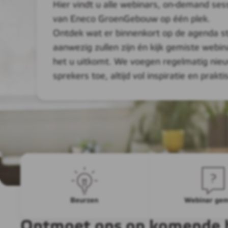
Hier vindt u alle webinars, on-demand se
van Eneco GroenGebouw op één plek.
Ontdek wat er binnenkort op de agenda sta
aanwezig zullen zijn én kijk gemiste webi
het u uitkomt. We voegen regelmatig nie
sprekers toe, altijd vol inspiratie en prakti
Beurzen
Webinar gem
Ontmoet ons op komende 