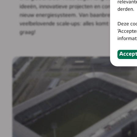
relevant
ideeën, innovatieve projecten en concrete opl
derden.
nieuw energiesysteem. Van baanbrekende star
veelbelovende scale-ups: alles komt voorbij. W
Deze coo
‘Accepte
graag!
informat
Accep