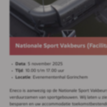
Nationale Sport Vakbeurs (Facilit
Data
: 5 november 2025
Tijd
: 10.00 t/m 17.00 uur
Locatie
: Evenementenhal Gorinchem
Eneco is aanwezig op de Nationale Sport Vakbeurs
verduurzamen van sportgebouwen. Wij laten u zie
besparen en uw accommodatie toekomstbestendi