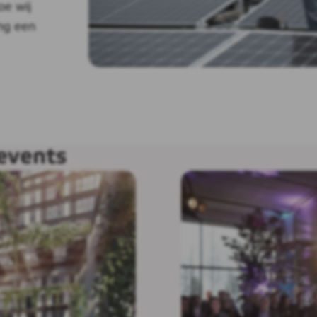
oe wij
ng een
events