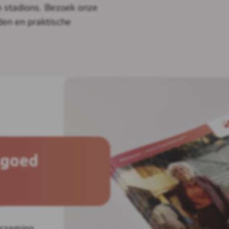
n stadions. Bezoek onze
den en praktische
tgoed