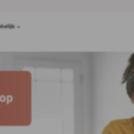
kelijk
 op