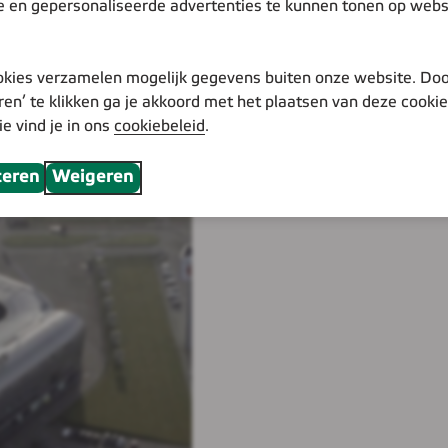
e en gepersonaliseerde advertenties te kunnen tonen op webs
ossingen voor een
klimaatadaptatie en soc
t-ups tot
zetten. Wij zijn erbij
ij ontmoeten u daar
te ontwikkelen.
kies verzamelen mogelijk gegevens buiten onze website. Doo
ren’ te klikken ga je akkoord met het plaatsen van deze cooki
ie vind je in ons
cookiebeleid
.
teren
Weigeren