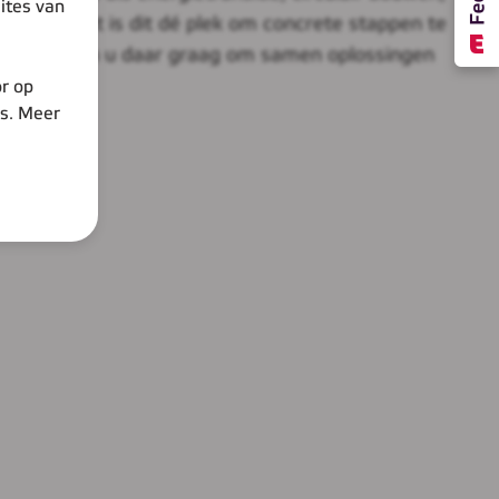
ites van
iale impact is dit dé plek om concrete stappen te
 en ontmoeten u daar graag om samen oplossingen
r op
es. Meer