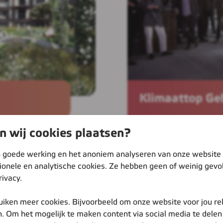
Klimaattop G
 wij cookies plaatsen?
Data
: 5 en 6 novem
Tijd
: 10.00 t/m 17.0
 goede werking en het anoniem analyseren van onze website
Locatie
: Jaarbeurs 
tionele en analytische cookies. Ze hebben geen of weinig gevo
rivacy.
harge Earth
De Klimaattop Gebouwde
uiken meer cookies. Bijvoorbeeld om onze website voor jou re
n de
samen om versnelling t
. Om het mogelijk te maken content via social media te delen 
en in inspirerende
gebouwde omgeving. Met