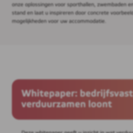
onze oplossingen voor sporthallen, zwembaden e
stand en laat u inspireren door concrete voorbeel
mogelijkheden voor uw accommodatie.
Whitepaper: bedrijfsvas
verduurzamen loont