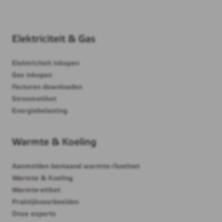
Elektriciteit & Gas
Elektriciteit inkopen
Gas inkopen
Facturen downloaden
Stroometiket
Energiebelasting
Warmte & Koeling
Aanmelden bestaand warmte-/koelnet
Warmte & Koeling
Warmte-etiket
Praktijkvoorbeelden
Onze experts