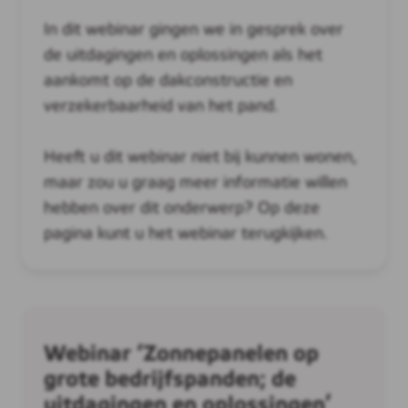
In dit webinar gingen we in gesprek over
de uitdagingen en oplossingen als het
aankomt op de dakconstructie en
verzekerbaarheid van het pand.
Heeft u dit webinar niet bij kunnen wonen,
maar zou u graag meer informatie willen
hebben over dit onderwerp? Op deze
pagina kunt u het webinar terugkijken.
Webinar ‘Zonnepanelen op
grote bedrijfspanden; de
uitdagingen en oplossingen’