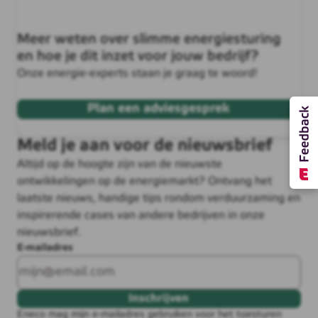
Meer weten over slimme energiesturing
en hoe je dit inzet voor jouw bedrijf?
Onze energie-experts staan je graag te woord!
Plan een adviesgesprek
Meld je aan voor de nieuwsbrief
Altijd op de hoogte zijn van de nieuwste
ontwikkelingen op de energiemarkt? Ontvang het
laatste nieuws, handige tips rondom verduurzaming en
inspirerende cases van andere bedrijven in onze
nieuwsbrief.
E-mailadres
Inschrijven
Eneco mag mijn e-mailadres gebruiken voor het toesturen