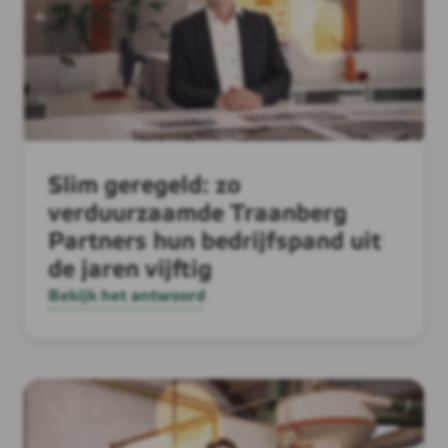
Slim geregeld: zo
verduurzaamde Traanberg
Partners hun bedrijfspand uit
de jaren vijftig
Bekijk het antwoord