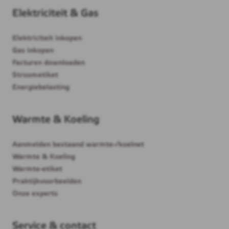
Elektriciteit & Gas
Elektriciteit inkopen
Gas inkopen
Facturen downloaden
Stroometiket
Energiebelasting
Warmte & Koeling
Aanmelden bestaand warmte-/koelnet
Warmte & Koeling
Warmte-etiket
Praktijkvoorbeelden
Onze experts
Service & contact