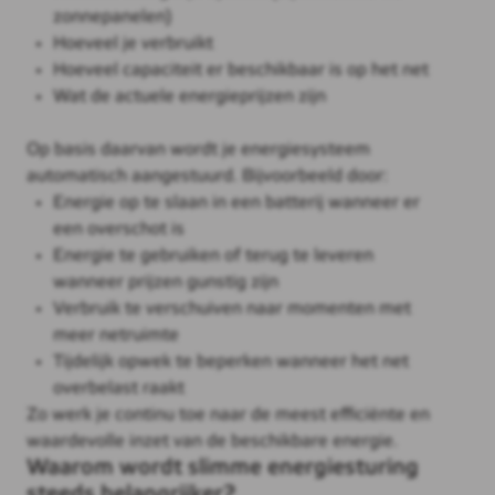
zonnepanelen)
Hoeveel je verbruikt
Hoeveel capaciteit er beschikbaar is op het net
Wat de actuele energieprijzen zijn
Op basis daarvan wordt je energiesysteem
automatisch aangestuurd. Bijvoorbeeld door:
Energie op te slaan in een batterij wanneer er
een overschot is
Energie te gebruiken of terug te leveren
wanneer prijzen gunstig zijn
Verbruik te verschuiven naar momenten met
meer netruimte
Tijdelijk opwek te beperken wanneer het net
overbelast raakt
Zo werk je continu toe naar de meest efficiënte en
waardevolle inzet van de beschikbare energie.
Waarom wordt slimme energiesturing
steeds belangrijker?