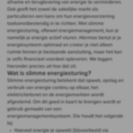
afname en teruglevering van energie te verminderen.
Ook geeft het zowel de zakelijke markt als
particulieren een kans om hun energievoorziening
toekomstbestendig in te richten. Met slimme
energiesturing, oftewel energiemanagement, kun je
namelijk je energie actief sturen. Hiermee benut je je
energiesysteem optimaal en creëer je niet alleen
ruimte binnen je bestaande aansluiting, maar het kan
je zelfs financieel voordeel opleveren. We leggen
hieronder precies uit hoe dat zit.
Wat is slimme energiesturing?
Slimme energiesturing betekent dat opwek, opslag en
verbruik van energie continu op elkaar, het
elektriciteitsnet en de energiemarkten wordt
afgestemd. Om dit goed in kaart te brengen wordt er
gebruik gemaakt van een
energiemanagementsysteem. Die houdt het volgende
bij:
Hoeveel energie je opwekt (bijvoorbeeld via