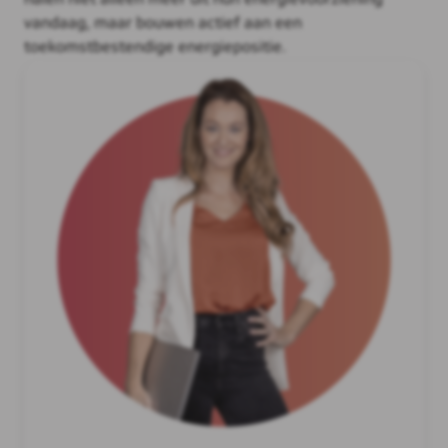
vandaag, maar bouwen actief aan een
toekomstbestendige energiepositie.