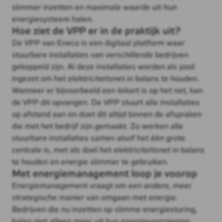
slimmer inzetten en maximale waarde uit hun
energiesysteem halen.
Hoe ziet de VPP er in de praktijk uit?
De VPP van Eneco is een digitaal platform waar
stuurbare installaties van verschillende bedrijven
gekoppeld zijn. Al deze installaties worden als pool
ingezet om het elektriciteitsnet in balans te houden.
Wanneer er bijvoorbeeld een tekort is op het net, kan
de VPP dit opvangen. De VPP stuurt alle installaties
op afstand aan en doet dit altijd binnen de afspraken
die met het bedrijf zijn gemaakt. Zo werken alle
stuurbare installaties samen alsof het één grote
centrale is, met als doel het elektriciteitsnet in balans
te houden en energie slimmer te gebruiken.
Met energiemanagement loop je voorop
Energiemanagement vraagt om een andere, meer
strategische manier van omgaan met energie.
Bedrijven die nu inzetten op slimme energiesturing,
halen niet alleen meer uit hun energievoorziening