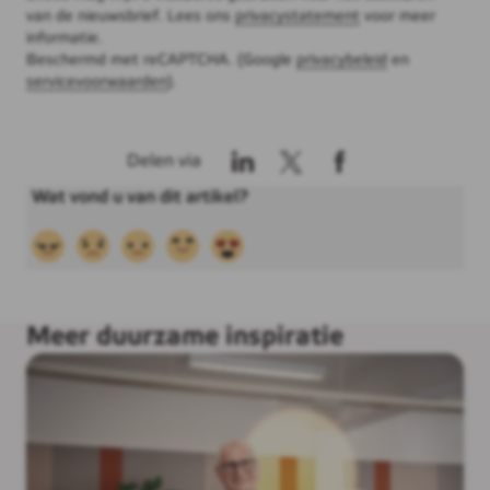
van de nieuwsbrief. Lees ons
privacystatement
voor meer
informatie.
Beschermd met reCAPTCHA. (Google
privacybeleid
en
servicevoorwaarden
).
Delen via
Meer duurzame inspiratie