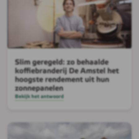
Slim geregeld: zo behaalde
koffiebranderij De Amstel het
hoogste rendement uit hun
zonnepanelen
Bekijk het antwoord