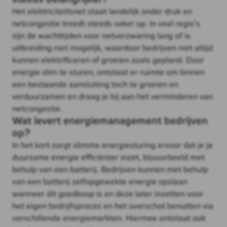
Het elektriciteitsnet staat landelijk onder druk en
netcongestie treedt steeds vaker op. In veel regio’s
zijn de wachttijden voor netverzwaring lang of is
uitbreiding niet mogelijk, waardoor bedrijven niet altijd
kunnen elektrificeren of groeien zoals gepland. Door
energie slim te sturen, ontstaat er ruimte om binnen
een bestaande aansluiting toch te groeien en
verduurzamen en draag je bij aan het verminderen van
netcongestie.
Wat levert energiemanagement bedrijven
op?
In het kort zorgt slimme energiesturing ervoor dat je je
duurzame energie efficiënter inzet, bijvoorbeeld met
behulp van een batterij. Bedrijven kunnen met behulp
van een batterij zelfopgewekte energie opslaan
wanneer dit goedkoop is en deze later inzetten voor
het eigen bedrijfsproces en het overschot benutten via
verschillende energiemarkten. Hiermee ontstaat ook