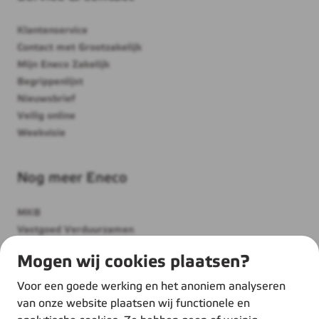
Klantenservice
Contact met Grootzakelijk
Mijn Eneco Zakelijk
Begrippenlijst
Nieuwsbrief
Veilig online
Weekvisie
Nog meer Eneco
MKB
Vastgoed Verduurzamen
Thuis
Mogen wij cookies plaatsen?
Over ons
Werken bij Eneco
Voor een goede werking en het anoniem analyseren
Duurzame inspiratie
van onze website plaatsen wij functionele en