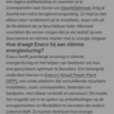
een lagere piekbelasting en wanneer je je
zonnepanelen laat sturen via
OpwekOptimaal
, krijg je
daarbij een extra terugleververgoeding. Zo haal je niet
alleen meer rendement uit je installatie, maar ook uit
de flexibiliteit die je beschikbaar hebt. Allemaal
voordelen die ervoor zorgen dat je als bedrijf op een
duurzamere en slimme manier met je energie omgaat.
Hoe draagt Eneco bij aan slimme
energiesturing?
Eneco heeft jarenlange ervaring in slimme
energiesturing en het helpen van bedrijven om hun
energiesysteem optimaal te benutten. Een belangrijk
onderdeel hiervan is
Eneco's Virtual Power Plant
(VPP)
, een uniek platform dat verschillende stuurbare
installaties, zoals zonnepanelen, batterijen en
laadpalen, met elkaar verbindt en aanstuurt. Dit maakt
het mogelijk om in te spelen op ontwikkelingen op de
energiemarkten en flexibiliteit te benutten die anders
onbenut blijft. Zo kunnen bedrijven hun energie