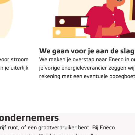
Stap 2
:
We gaan voor je aan de slag
voor stroom
We maken je overstap naar Eneco in ord
je uiterlijk
je vorige energieleverancier zeggen wij
rekening met een eventuele opzegboe
e ondernemers
ijf runt, of een grootverbruiker bent. Bij Eneco