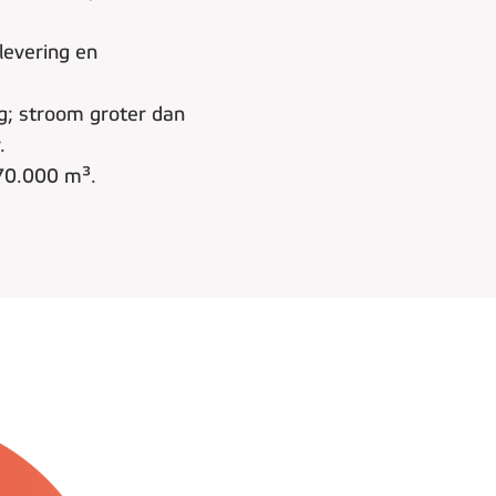
levering en
ng; stroom groter dan
.
70.000 m³.