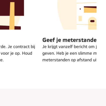
Stap 3
:
Geef je meterstanden d
e. Je contract bij
Je krijgt vanzelf bericht om je 
 voor je op. Houd
geven. Heb je een slimme meter?
te.
meterstanden op afstand uit en h