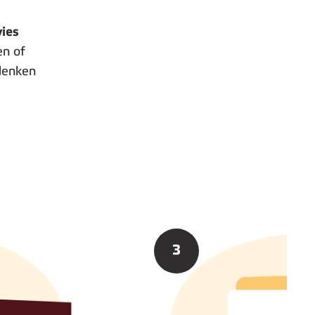
vies
n of
denken
3