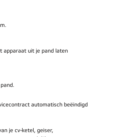
um.
 apparaat uit je pand laten
 pand.
rvicecontract automatisch beëindigd
n je cv-ketel, geiser,