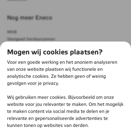
Nog meer Eneco
MKB
Vastgoed Verduurzamen
Thuis
Mogen wij cookies plaatsen?
Over ons
Werken bij Eneco
Voor een goede werking en het anoniem analyseren
Duurzame inspiratie
van onze website plaatsen wij functionele en
analytische cookies. Ze hebben geen of weinig
gevolgen voor je privacy.
Wij gebruiken meer cookies. Bijvoorbeeld om onze
website voor jou relevanter te maken. Om het mogelijk
te maken content via social media te delen en je
© Eneco 2025
relevante en gepersonaliseerde advertenties te
Voorwaarden
kunnen tonen op websites van derden.
Privacystatement