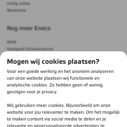
Veilig online
Weekvisie
Nog meer Eneco
MKB
Vastgoed Verduurzamen
Thuis
Mogen wij cookies plaatsen?
Over ons
Werken bij Eneco
Voor een goede werking en het anoniem analyseren
Duurzame inspiratie
van onze website plaatsen wij functionele en
analytische cookies. Ze hebben geen of weinig
gevolgen voor je privacy.
Wij gebruiken meer cookies. Bijvoorbeeld om onze
website voor jou relevanter te maken. Om het mogelijk
te maken content via social media te delen en je
© Eneco 2025
relevante en gepersonaliseerde advertenties te