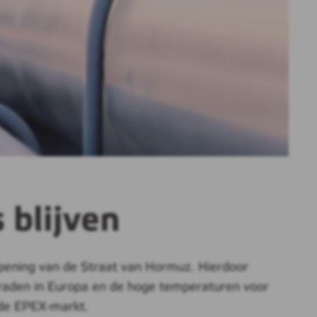
 blijven
opening van de Straat van Hormuz. Hierdoor
lgraden in Europa en de hoge temperaturen voor
p de EPEX-markt.