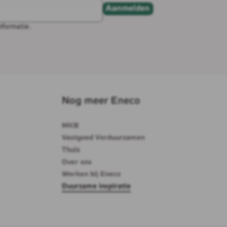
Aanmelden
nformatie.
Nog meer Eneco
MKB
Vastgoed Verduurzamen
Thuis
Over ons
Werken bij Eneco
Duurzame inspiratie