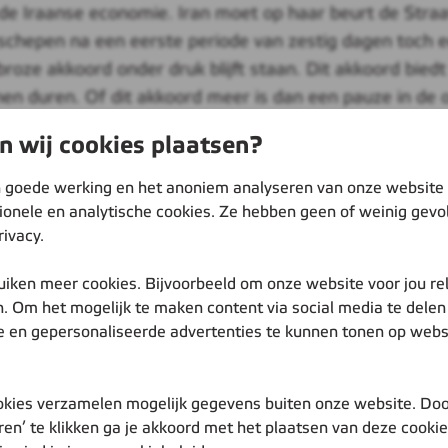
de Iraanse economie. Iran moet op haar beurt de Stra
l schepen na een eerste periode van zestig dagen toch 
ze akkoord onder druk blijft staan. Dit akkoord biedt 
n duren. Of dit akkoord meer is dan een pauze in de oo
g
 wij cookies plaatsen?
 akkoord gelijk in op de situatie door vijf lege LNG-s
dere plekken, wachtend totdat een veilige passage van 
 goede werking en het anoniem analyseren van onze website
atar en vervolgens worden geëxporteerd. Naast deze vi
tionele en analytische cookies. Ze hebben geen of weinig gevo
rivacy.
llen op korte termijn worden volgeladen. Dit is gunst
uiken meer cookies. Bijvoorbeeld om onze website voor jou re
pen maanden
. Om het mogelijk te maken content via social media te delen 
land blijft onder een vergrootglas liggen. De afgelopen
e en gepersonaliseerde advertenties te kunnen tonen op webs
pese vultempo. Dit is positief nieuws, al blijft Nederl
vol. In Europa zijn de gasopslagen nu voor 45% gevul
prijzen
kies verzamelen mogelijk gegevens buiten onze website. Doo
ren’ te klikken ga je akkoord met het plaatsen van deze cooki
ullen de aankomende dagen ook goed terug te zien zi