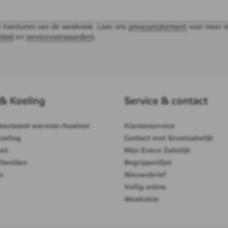
t toesturen van de weekvisie. Lees ons
privacystatement
voor meer i
eleid
en
servicevoorwaarden
).
& Koeling
Service & contact
bestaand warmte-/koelnet
Klantenservice
oeling
Contact met Grootzakelijk
ket
Mijn Eneco Zakelijk
rbeelden
Begrippenlijst
s
Nieuwsbrief
Veilig online
Weekvisie