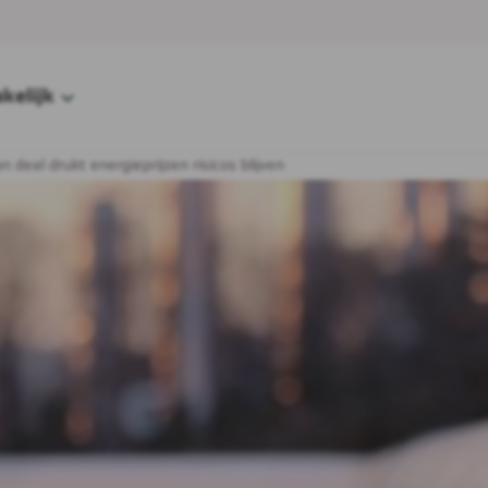
kelijk
an deal drukt energieprijzen risicos blijven