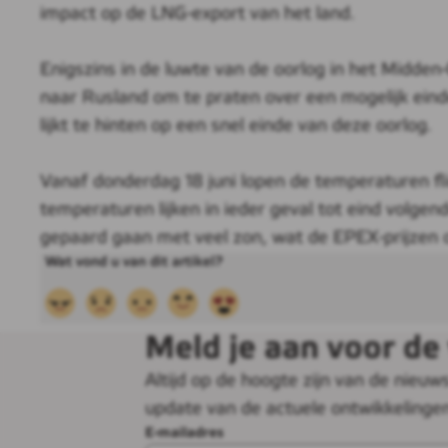
impact op de LNG-export van het land.
Enigszins in de luwte van de oorlog in het Mid
naar Rusland om te praten over een mogelijk eind
lijkt te hinten op een snel einde van deze oorlog.
Vanaf donderdag 18 juni lopen de temperaturen fl
temperaturen lijken in ieder geval tot eind volge
gepaard gaan met veel zon, wat de EPEX-prijzen o
Meld je aan voor de
Altijd op de hoogte zijn van de nie
update van de actuele ontwikkelinge
E-mailadres