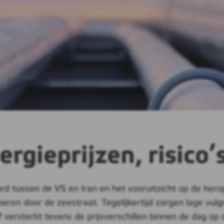
rgieprijzen, risico’s
ord tussen de VS en Iran en het vooruitzicht op de her
eren door de zeestraat. Tegelijkertijd zorgen lage vu
f versterkt tevens de prijsverschillen binnen de dag o