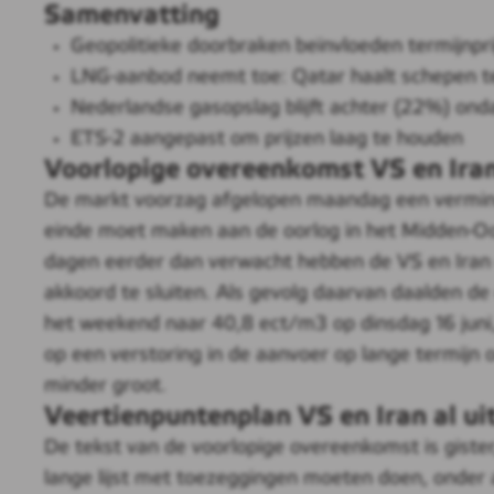
Samenvatting
Geopolitieke doorbraken beïnvloeden termijnpr
LNG-aanbod neemt toe: Qatar haalt schepen te
Nederlandse gasopslag blijft achter (22%) on
ETS-2 aangepast om prijzen laag te houden
Voorlopige overeenkomst VS en Ira
De markt voorzag afgelopen maandag een vermind
einde moet maken aan de oorlog in het Midden-Oo
dagen eerder dan verwacht hebben de VS en Iran
akkoord te sluiten. Als gevolg daarvan daalden de
het weekend naar 40,8 ect/m3 op dinsdag 16 juni, 
op een verstoring in de aanvoer op lange termijn
minder groot.
Veertienpuntenplan VS en Iran al ui
De tekst van de voorlopige overeenkomst is gister, 
lange lijst met toezeggingen moeten doen, onder 