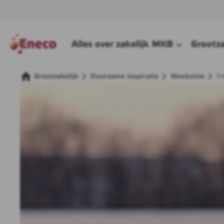
Alles over zakelijk
MKB
Grootza
Ir
Grootzakelijk
Duurzame inspiratie
Weekvisie