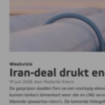
Weekvisie
Iran-deal drukt ene
19 juni 2026 door Redactie Eneco
De gasprijzen daalden fors na een voorlopig akko
kunnen tankers binnenkort weer olie en LNG vervo
blijvende opwaartse risico’s. De komende hittegol