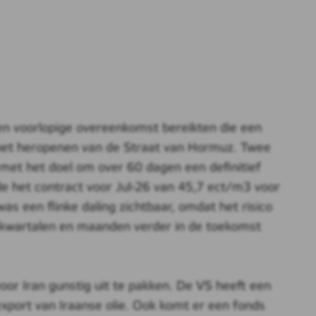
n voorlopige overeenkomst bereikten die een
 het heropenen van de Straat van Hormuz. Twee
et het doel om over 60 dagen een definitief
lde het contract voor Jul-26 van 45,7 ect/m3 voor
s een flinke daling zichtbaar, omdat het risico
n, kwartalen en maanden verder in de toekomst
 voor Iran gunstig uit te pakken. De VS heeft een
xport van Iraanse olie. Ook komt er een fonds