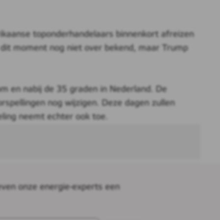
ikaanse toponderhandelaars binnenkort afreizen
op dit moment nog niet over bekend, maar Trump
om en nabij de 35 graden in Nederland. De
orspellingen nog wijzigen. Deze dagen zullen
eling neemt echter ook toe.
even onze energie-experts een