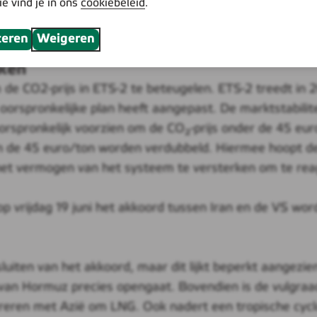
ie vind je in ons
cookiebeleid
.
uro/MWh. Overdag dalen de kwartierprijzen tot ongevee
Wh, als gevolg van de warmte. Airco’s zullen in de avo
teren
Weigeren
m moeten bijspringen. Tegelijkertijd is er vrijwel geen
kken
de CO2-prijs in ETS-2 te beteugelen. ETS-2 treedt in 2
orspronkelijke plan heeft aangepast. De marktstabili
orspronkelijk voorzien om de CO₂-prijs onder de 45 eur
ven de 45 euro/ton worden verdubbeld. Hiermee hoopt d
n het vermogen van het systeem te versterken om te rea
op vrijdag 19 juni het akkoord tussen Iran en de VS wo
 sluiten van het akkoord, maar dit lijkt beperkt aangezi
 van Hormuz precies opengaat. Bovendien is de vulgraad 
eren met Azië om LNG. Ook nadert een tropische cyclo