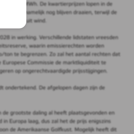
r 20 euro/MWh. De kwartierprijzen lopen in de
nduren namelijk nog blijven draaien, terwijl de
 productie uit wind.
028 in werking. Verschillende lidstaten vreesden
teitsreserve, waarin emissierechten worden
o/ton te begrenzen. Zo zal het aantal rechten dat
e Europese Commissie de marktliquiditeit te
geren op ongerechtvaardigde prijsstijgingen.
rdt ondertekend. De afgelopen dagen zijn de
en de grootste daling al heeft plaatsgevonden en
in Europa laag, dus zal het de prijs enigszins
on de Amerikaanse Golfkust. Mogelijk heeft dit