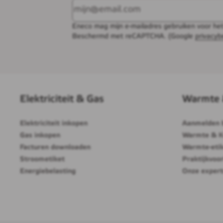
Eneco mag mijn e-mailadres gebruiken voor he
Beschermd met reCAPTCHA. (Google
privacyb
Elektriciteit & Gas
Warmte 
Elektriciteit inkopen
Aanmelden 
Gas inkopen
Warmte & K
Facturen downloaden
Warmte-eti
Stroometiket
Praktijkvoo
Energiebelasting
Onze expert