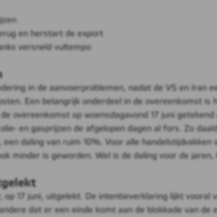
ijzen
rug en herstart de export
danks versneld vultempo
n
ering in de aanvoerproblemen, nadat de VS en Iran ee
sten. Een belangrijk onderdeel in de overeenkomst is
 de overeenkomst op woensdagavond 17 juni getekend m
 olie- en gasprijzen de afgelopen dagen al fors. Zo daa
een daling van ruim 10%. Voor alle handelstijdvakken wa
 ook minder is geworden. Wel is de daling voor de jare
tgelekt
op 17 juni, uitgelekt. De intentieverklaring lijkt vooral
andere dat er een einde komt aan de blokkade van de e