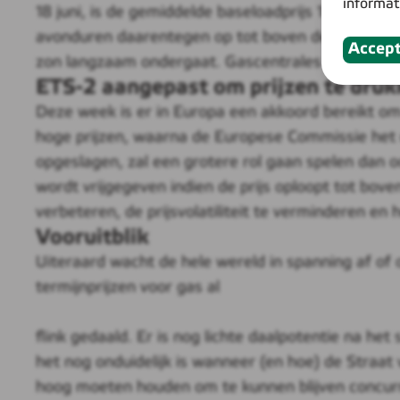
informat
18 juni, is de gemiddelde baseloadprijs 143,63 e
avonduren daarentegen op tot boven de 500 euro/M
Accep
zon langzaam ondergaat. Gascentrales zullen daaro
ETS-2 aangepast om prijzen te dru
Deze week is er in Europa een akkoord bereikt om 
hoge prijzen, waarna de Europese Commissie het o
opgeslagen, zal een grotere rol gaan spelen dan o
wordt vrijgegeven indien de prijs oploopt tot bo
verbeteren, de prijsvolatiliteit te verminderen e
Vooruitblik
Uiteraard wacht de hele wereld in spanning af of 
termijnprijzen voor gas al
flink gedaald. Er is nog lichte daalpotentie na het
het nog onduidelijk is wanneer (en hoe) de Straat
hoog moeten houden om te kunnen blijven concurr