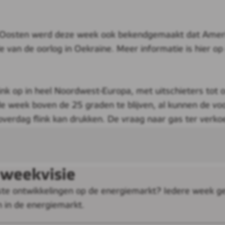
den-Oosten werd deze week ook bekendgemaakt dat Amer
e van de oorlog in Oekraïne. Meer informatie is hier 
ink op in heel Noordwest-Europa, met uitschieters tot 
nde week boven de 25 graden te blijven, al kunnen de vo
verdag flink kan drukken. De vraag naar gas ter verko
 weekvisie
uwste ontwikkelingen op de energiemarkt? Iedere week g
n in de energiemarkt.