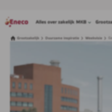
Alles over zakelijk
MKB
Grootza
Ga
Grootzakelijk
Duurzame inspiratie
Weekvisie