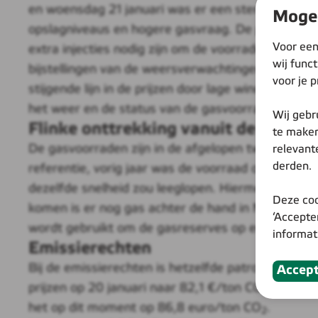
en woensdag 21 januari was er een sterke stijging
Mogen
opslagniveaus en hogere gasvraag. De prijzen vo
Voor een
extra injecties nodig zijn om de voorraden weer bi
wij func
bijstellingen van de weersverwachtingen: er werd
voor je p
stijgende lijn in de prijzen door lage wind output
het weer en de status van de gasvoorraden.
Wij gebr
Flinke onttrekking vanuit de gasvo
te maken
De gasvoorraden zijn in de afgelopen twee weken
relevant
derden.
referentie, vorig jaar was de voorraad op 22 janu
dezelfde snelheid zou leeglopen. Hiermee zou de
Deze coo
komen is er nog gas achter de hand in Nederland
‘Accepte
wordt gebruikt om de gasreserves op een bepaald
informat
Emissierechten
Bij de emissierechten is hetzelfde patroon te zien 
Accep
prijzen op 20 januari naar 82,1 €/ton CO
, door e
2
het op dit moment op 86,8 euro/ton CO
.
2