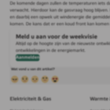
De komende dagen zullen de temperaturen iets dal
verwacht. Hierdoor kan de gasvraag hoog blijven.
en daarbij een opwek uit windenergie die gemiddeld
komen. De kans dat er een koud front kan komen 
Meld u aan voor de weekvisie
Altijd op de hoogte zijn van de nieuwste ontw
ontwikkelingen in de energiemarkt.
Aanmelden
Elektriciteit & Gas
Warmte 