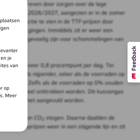
jging is gedreven door zorgen over de lage
 winter van 2026/2027, aangezien er in de zomer
 plaatsen
 een correctie te zien in de TTF-prijzen door
lgen
er omlaag gingen. Inmiddels zit er weer een
p dit moment gevoelig zijn voor schommelingen van
levanter
en je
bijna ongeveer 0,8 procentpunt per dag. Ter
ites van
rland steeds nijpender, zeker als de voorraden op
10% komen. Zelfs als de voorraden op 0% zouden
r op
n ook een deel onttrokken worden. Dit kussengas
es. Meer
ordt, moet het aangevuld worden.
 naar 90 €/ton CO
stegen. Daarna daalden de
2
de emissieprijzen weer in een stijgende lijn en zit