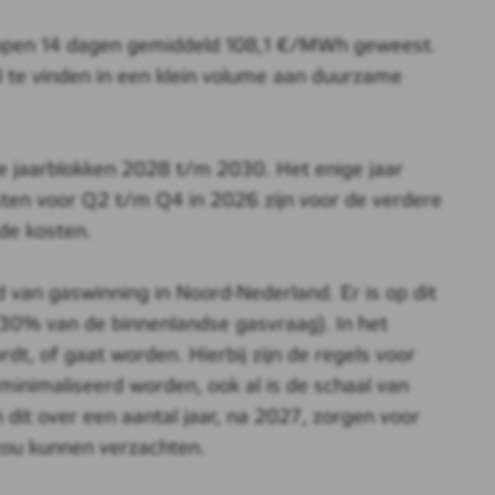
gelopen 14 dagen gemiddeld 108,1 €/MWh geweest.
 te vinden in een klein volume aan duurzame
se jaarblokken 2028 t/m 2030. Het enige jaar
ten voor Q2 t/m Q4 in 2026 zijn voor de verdere
 de kosten.
 van gaswinning in Noord-Nederland. Er is op dit
(30% van de binnenlandse gasvraag). In het
 of gaat worden. Hierbij zijn de regels voor
minimaliseerd worden, ook al is de schaal van
n dit over een aantal jaar, na 2027, zorgen voor
zou kunnen verzachten.