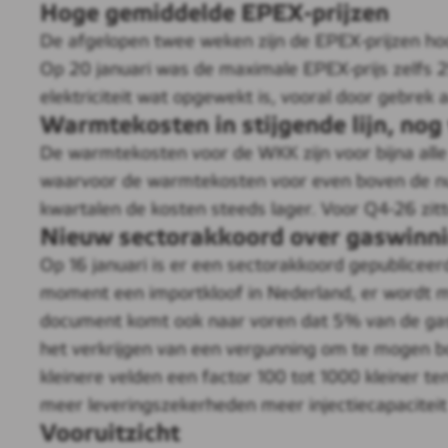
Hoge gemiddelde EPEX-prijzen
De afgelopen twee weken zijn de EPEX-prijzen ho
Op 20 januari was de maximale EPEX-prijs zelfs 
elektriciteit wat opgewekt is, vooral door gebrek 
Warmtekosten in stijgende lijn, nog
De warmtekosten voor de WKK zijn voor bijna alle
waarvoor de warmtekosten voor even boven de nul
kwartalen de kosten steeds lager. Voor Q4-26 zitt
Nieuw sectorakkoord over gaswinni
Op 16 januari is er een sectorakkoord gepubliceer
moment een importkloof in Nederland, er wordt m
document komt ook naar voren dat 5% van de gasb
het verkrijgen van een vergunning om te mogen bo
kleinere velden een factor 100 tot 1000 kleiner te
meer leveringszekerheden meer injectiecapaciteit
Vooruitzicht