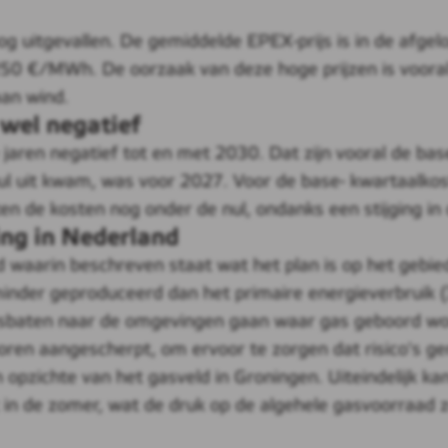
og uitgevallen. De gemiddelde EPEX-prijs is in de af
250 €/MWh. De oorzaak van deze hoge prijzen is vooral
aan wind.
 wel negatief
 jaren negatief tot en met 2030. Dat zijn vooral de ba
 uit kwam, was voor 2027. Voor de base- kwartaalkos
en de kosten nog onder de nul, ondanks een stijging in
ng in Nederland
d waarin beschreven staat wat het plan is op het gebied
inder geproduceerd dan het primaire energieverbruik 
aten naar de omgevingen gaan waar gas geboord wordt,
ren aangescherpt, om ervoor te zorgen dat risico's ge
n opzichte van het gasveld in Groningen. Uiteindelijk ka
 in de zomer, wat de druk op de algehele gasvoorraad 