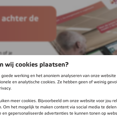
 achter de
n of je
ende
 wij cookies plaatsen?
gingen. En
ten over
 goede werking en het anoniem analyseren van onze website
tionele en analytische cookies. Ze hebben geen of weinig gevo
Eneco
rivacy.
paper.
uiken meer cookies. Bijvoorbeeld om onze website voor jou re
ncieel of
. Om het mogelijk te maken content via social media te delen 
e en gepersonaliseerde advertenties te kunnen tonen op webs