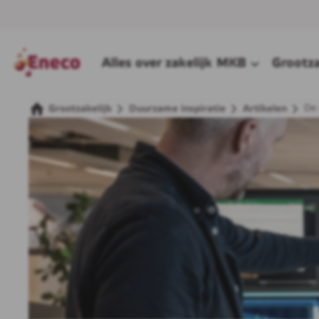
Alles over zakelijk
MKB
Grootza
De 
Grootzakelijk
Duurzame inspiratie
Artikelen