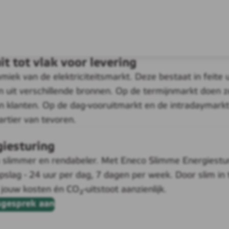
it tot vlak voor levering
ek van de elektriciteitsmarkt. Deze bestaat in feite 
uit verschillende bronnen. Op de termijnmarkt doen ze 
an klanten. Op de dag-vooruitmarkt en de intradaymark
artier van tevoren.
iesturing
limmer en rendabeler. Met Eneco Slimme Energiesturin
pslag - 24 uur per dag, 7 dagen per week. Door slim in t
jouw kosten én CO₂-uitstoot aanzienlijk.
sgesprek aan