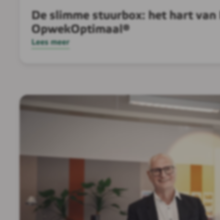
De slimme stuurbox: het hart van
OpwekOptimaal®
Lees meer