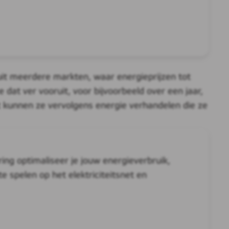
uit meerdere markten, waar energieprijzen tot
dat ver vooruit, voor bijvoorbeeld over een jaar,
t kunnen ze vervolgens energie verhandelen die ze
g optimaliseer je jouw energieverbruik,
e spelen op het elektriciteitsnet en