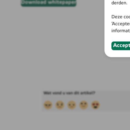
Download whitepaper
derden.
Deze coo
‘Accepte
informat
Accep