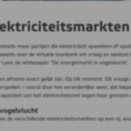
ektriciteitsmarkten
steeds meer partijen die elektriciteit opwekken of opsl
awatts over de virtuele toonbank om vraag en aanbod i
f? Lees de whitepaper ‘De energiemarkt in vogelvlucht’.
oer en afname exact gelijk zijn. Op elk moment. Dit vraa
orspellen – vooral door het veranderlijke weer, dat bep
capaciteit van het elektriciteitsnet tegen haar grenzen
 vogelvlucht
e de verschillende elektriciteitsmarkten op een rij; w