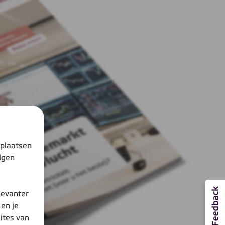
 plaatsen
lgen
levanter
en je
ites van