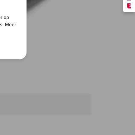
r op
es. Meer