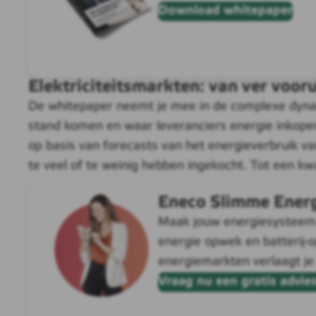
Download whitepaper
Elektriciteitsmarkten: van ver vooru
De whitepaper neemt je mee in de complexe dynami
stand komen en waar leveranciers energie inkopen 
op basis van forecasts van het energieverbruik v
te veel of te weinig hebben ingekocht. Tot een kw
Eneco Slimme Energ
Maak jouw energiesysteem s
energie opwek en batterij-o
energiemarkten verlaagt je 
Vraag nu een gratis advie