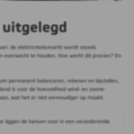
 uitgelegd
aan: de elektriciteitsmarkt wordt steeds
n evenwicht te houden. Hoe werkt dit precies? En
gt om permanent balanceren, rekenen en bijstellen,
alend is voor de hoeveelheid wind- en zonne-
 aan, wat het er niet eenvoudiger op maakt.
aar liggen de kansen voor in een veranderende