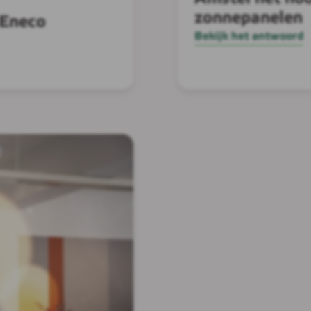
zonnepanelen
 Eneco
Bekijk het antwoord