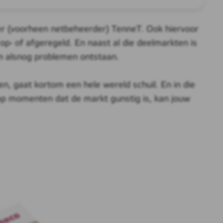
er (voorheen netbeheerder) TenneT. Ook hiervoor
op- of afgeregeld. En naast al die deelmarkten is
n alsnog problemen ontstaan.
ien, gaat kortom een hele wereld schuil. En in die
 op momenten dat de markt gunstig is, kan jouw