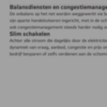
Balansdiensten en congestiemanag
De onbalans op het net worden weggewerkt via ba
zijn aparte handelsvloeren ingericht, met in de sc
ook congestiemanagement steeds harder nodig om 
Slim schakelen
Achter alle stroom die dagelijks door de elektricit
dynamiek van vraag, aanbod, congestie en prijs o
bedrijf besparen of zelfs verdienen aan de scho