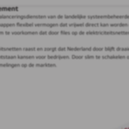
ement
lanceringsdiensten van de landelijke systeembeheerd
happen flexibel vermogen dat vrijwel direct kan worden 
te voorkomen dat door files op de elektriciteitsnette
eitsnetten raast en zorgt dat Nederland door blijft draa
ntstaan kansen voor bedrijven. Door slim te schakelen
mmelingen op de markten.