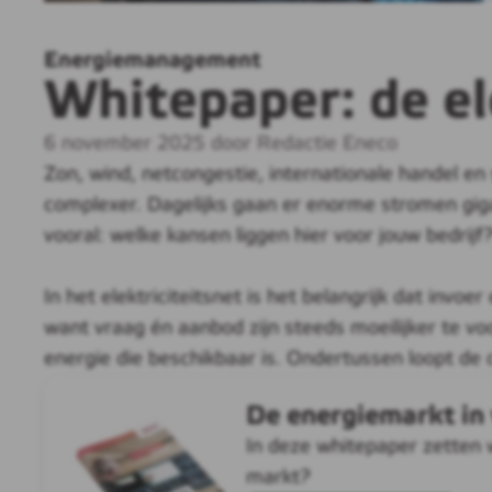
Energiemanagement
Whitepaper: de el
6 november 2025 door Redactie Eneco
Zon, wind, netcongestie, internationale handel en 
complexer. Dagelijks gaan er enorme stromen gig
vooral: welke kansen liggen hier voor jouw bedrij
In het elektriciteitsnet is het belangrijk dat inv
want vraag én aanbod zijn steeds moeilijker te vo
energie die beschikbaar is. Ondertussen loopt de 
De energiemarkt in
In deze whitepaper zetten w
markt?