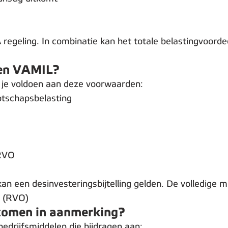
egeling. In combinatie kan het totale belastingvoorde
 en VAMIL?
e voldoen aan deze voorwaarden:
otschapsbelasting
 RVO
an een desinvesteringsbijtelling gelden. De volledige 
d (RVO)
n komen in aanmerking?
 bedrijfsmiddelen die bijdragen aan: