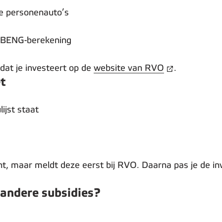
he personenauto’s
f BENG-berekening
rdat je investeert op de
website van RVO
.
t
ijst staat
nt, maar meldt deze eerst bij RVO. Daarna pas je de inv
andere subsidies?