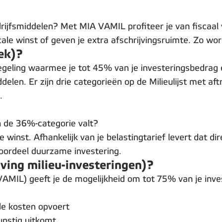
ijfsmiddelen? Met MIA VAMIL profiteer je van fiscaal vo
ale winst of geven je extra afschrijvingsruimte. Zo wo
ek)?
 regeling waarmee je tot 45% van je investeringsbedrag
iddelen. Er zijn drie categorieën op de Milieulijst met
.
in de 36%-categorie valt?
 winst. Afhankelijk van je belastingtarief levert dat di
 voordeel duurzame investering.
ving milieu-investeringen)?
 (VAMIL) geeft je de mogelijkheid om tot 75% van je in
de kosten opvoert
gunstig uitkomt